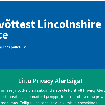
võttest Lincolnshire
ce
lincs.police.uk
Liitu Privacy Alertsiga!
 ees ja võtke oma isikuandmete üle kontroll Privacy Alertsi
rtsoovitusi, näpunäiteid ja nippe, kuidas kaitsta oma priva
maailmas. Tellige juba täna, et olla kursis ja enesekindel!