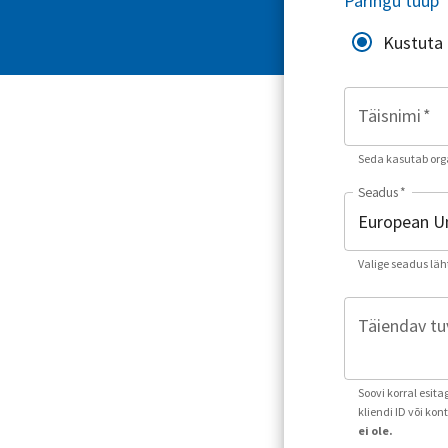
Päringu tüüp
Kustuta
Täisnimi
*
Seda kasutab orga
Seadus
*
Valige seadus läh
Täiendav tuv
Soovi korral esit
kliendi ID või ko
ei ole.