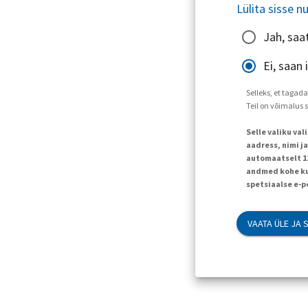
Lülita sisse n
Jah, saa
Ei, saan
Selleks, et tagad
Teil on võimalus 
Selle valiku va
aadress, nimi j
automaatselt 120
andmed kohe kus
spetsiaalse e-p
VAATA ÜLE JA 