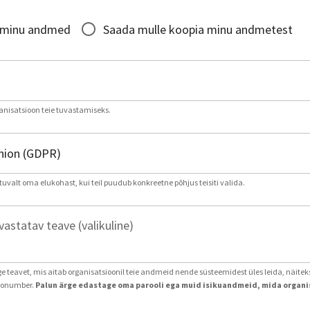
*
 minu andmed
Saada mulle koopia minu andmetest
nisatsioon teie tuvastamiseks.
tuvalt oma elukohast, kui teil puudub konkreetne põhjus teisiti valida.
astatav teave (valikuline)
age teavet, mis aitab organisatsioonil teie andmeid nende süsteemidest üles leida, näite
ntonumber.
Palun ärge edastage oma parooli ega muid isikuandmeid, mida organis