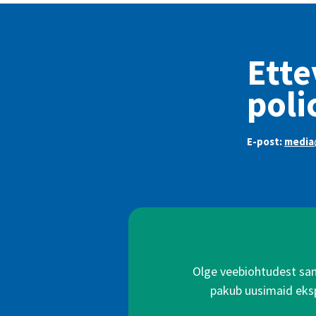
Ette
poli
E-post:
media@
Olge veebiohtudest samm
pakub uusimaid ekspe