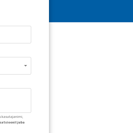
ks kasutajanimi,
atsioonil juba