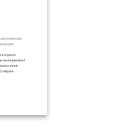
davaid meetmeid.
asutusele.
ie e-posti
ie süsteemidest
õimalus need
 väljale