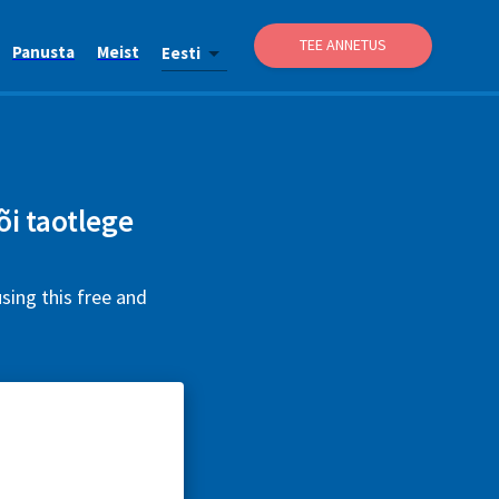
TEE ANNETUS
Panusta
Meist
Eesti
õi taotlege
sing this free and