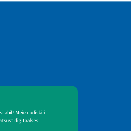
 abil! Meie uudiskiri
atsust digitaalses