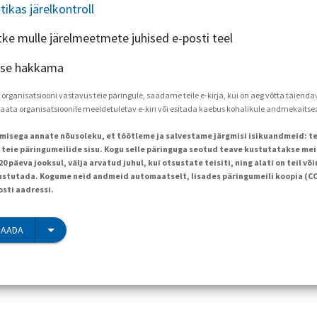
utikas järelkontroll
tke mulle järelmeetmete juhised e-posti teel
 ise hakkama
a organisatsiooni vastavus teie päringule, saadame teile e-kirja, kui on aeg võtta täien
saata organisatsioonile meeldetuletav e-kiri või esitada kaebus kohalikule andmekaitse
limisega annate nõusoleku, et töötleme ja salvestame järgmisi isikuandmeid: te
a teie päringumeilide sisu. Kogu selle päringuga seotud teave kustutatakse me
 päeva jooksul, välja arvatud juhul, kui otsustate teisiti, ning alati on teil v
tutada. Kogume neid andmeid automaatselt, lisades päringumeili koopia (CC)
osti aadressi.
SAADA