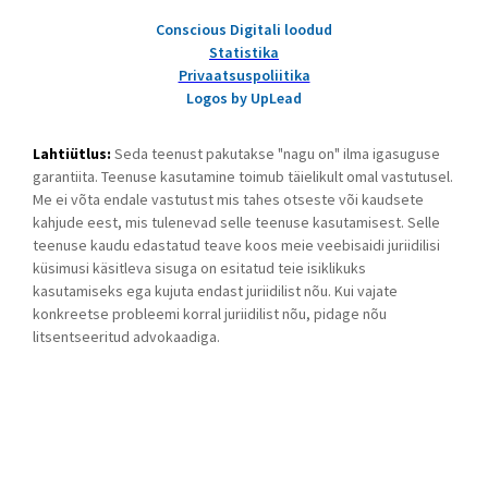
Conscious Digitali loodud
Statistika
Privaatsuspoliitika
Logos by UpLead
Lahtiütlus:
Seda teenust pakutakse "nagu on" ilma igasuguse
garantiita. Teenuse kasutamine toimub täielikult omal vastutusel.
Me ei võta endale vastutust mis tahes otseste või kaudsete
kahjude eest, mis tulenevad selle teenuse kasutamisest. Selle
teenuse kaudu edastatud teave koos meie veebisaidi juriidilisi
küsimusi käsitleva sisuga on esitatud teie isiklikuks
kasutamiseks ega kujuta endast juriidilist nõu. Kui vajate
konkreetse probleemi korral juriidilist nõu, pidage nõu
litsentseeritud advokaadiga.