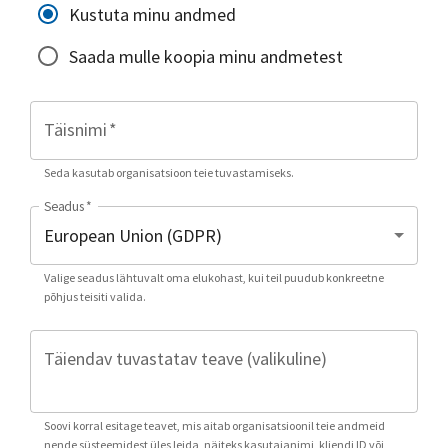
Kustuta minu andmed
Saada mulle koopia minu andmetest
Täisnimi
*
Seda kasutab organisatsioon teie tuvastamiseks.
Seadus
*
Valige seadus lähtuvalt oma elukohast, kui teil puudub konkreetne
põhjus teisiti valida.
Täiendav tuvastatav teave (valikuline)
Soovi korral esitage teavet, mis aitab organisatsioonil teie andmeid
nende süsteemidest üles leida, näiteks kasutajanimi, kliendi ID või