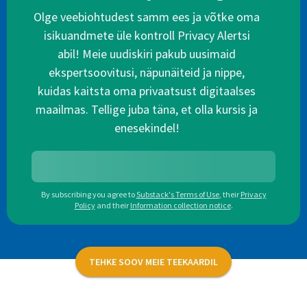
Olge veebiohtudest samm ees ja võtke oma
isikuandmete üle kontroll Privacy Alertsi
abil! Meie uudiskiri pakub uusimaid
ekspertsoovitusi, näpunäiteid ja nippe,
kuidas kaitsta oma privaatsust digitaalses
maailmas. Tellige juba täna, et olla kursis ja
enesekindel!
By subscribing you agree to
Substack's Terms of Use
,
their
Privacy
Policy
and their
Information collection notice
.
TEHKE SOOV MEIE TEEKAARDIL