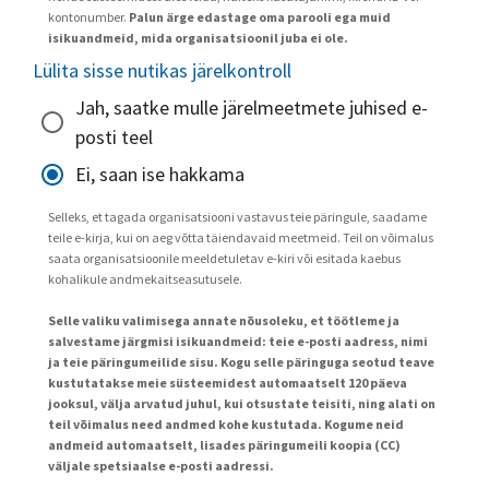
kontonumber.
Palun ärge edastage oma parooli ega muid
isikuandmeid, mida organisatsioonil juba ei ole.
Lülita sisse nutikas järelkontroll
Jah, saatke mulle järelmeetmete juhised e-
posti teel
Ei, saan ise hakkama
Selleks, et tagada organisatsiooni vastavus teie päringule, saadame
teile e-kirja, kui on aeg võtta täiendavaid meetmeid. Teil on võimalus
saata organisatsioonile meeldetuletav e-kiri või esitada kaebus
kohalikule andmekaitseasutusele.
Selle valiku valimisega annate nõusoleku, et töötleme ja
salvestame järgmisi isikuandmeid: teie e-posti aadress, nimi
ja teie päringumeilide sisu. Kogu selle päringuga seotud teave
kustutatakse meie süsteemidest automaatselt 120 päeva
jooksul, välja arvatud juhul, kui otsustate teisiti, ning alati on
teil võimalus need andmed kohe kustutada. Kogume neid
andmeid automaatselt, lisades päringumeili koopia (CC)
väljale spetsiaalse e-posti aadressi.