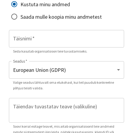
Kustuta minu andmed
Saada mulle koopia minu andmetest
Täisnimi
*
Seda kasutab organisatsioon teie tuvastamiseks.
Seadus
*
Valige seadus lähtuvalt oma elukohast, kui teil puudub konkreetne
põhjus teisiti valida.
Täiendav tuvastatav teave (valikuline)
Soovi korral esitage teavet, mis aitab organisatsioonil teie andmeid
nende süsteemidest üles leida, näiteks kasutajanimi, kliendi ID või