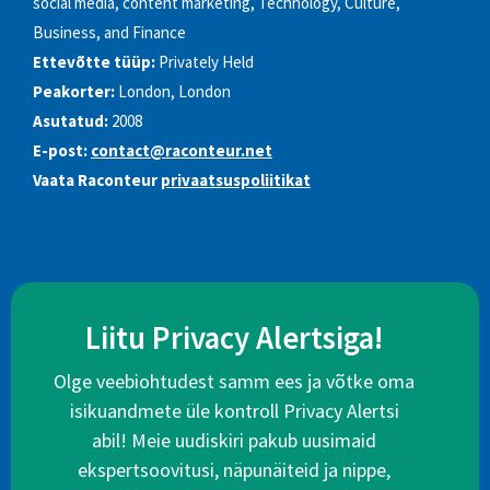
social media, content marketing, Technology, Culture,
Business, and Finance
Ettevõtte tüüp:
Privately Held
Peakorter:
London, London
Asutatud:
2008
E-post:
contact@raconteur.net
Vaata Raconteur
privaatsuspoliitikat
Liitu Privacy Alertsiga!
Olge veebiohtudest samm ees ja võtke oma
isikuandmete üle kontroll Privacy Alertsi
abil! Meie uudiskiri pakub uusimaid
ekspertsoovitusi, näpunäiteid ja nippe,