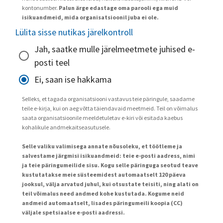
kontonumber.
Palun ärge edastage oma parooli ega muid
isikuandmeid, mida organisatsioonil juba ei ole.
Lülita sisse nutikas järelkontroll
Jah, saatke mulle järelmeetmete juhised e-
posti teel
Ei, saan ise hakkama
Selleks, et tagada organisatsiooni vastavus teie päringule, saadame
teile e-kirja, kui on aeg võtta täiendavaid meetmeid. Teil on võimalus
saata organisatsioonile meeldetuletav e-kiri või esitada kaebus
kohalikule andmekaitseasutusele.
Selle valiku valimisega annate nõusoleku, et töötleme ja
salvestame järgmisi isikuandmeid: teie e-posti aadress, nimi
ja teie päringumeilide sisu. Kogu selle päringuga seotud teave
kustutatakse meie süsteemidest automaatselt 120 päeva
jooksul, välja arvatud juhul, kui otsustate teisiti, ning alati on
teil võimalus need andmed kohe kustutada. Kogume neid
andmeid automaatselt, lisades päringumeili koopia (CC)
väljale spetsiaalse e-posti aadressi.