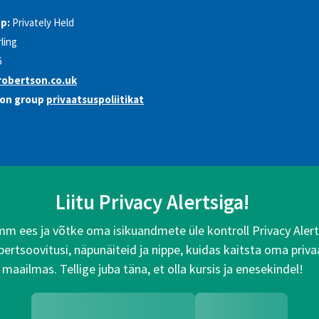
p:
Privately Held
rling
6
obertson.co.uk
son group
privaatsuspoliitikat
Liitu Privacy Alertsiga!
 ees ja võtke oma isikuandmete üle kontroll Privacy Alertsi
rtsoovitusi, näpunäiteid ja nippe, kuidas kaitsta oma priva
maailmas. Tellige juba täna, et olla kursis ja enesekindel!