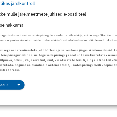
utikas järelkontroll
tke mulle järelmeetmete juhised e-posti teel
 ise hakkama
a organisatsiooni vastavus teie päringule, saadame teile e-kirja, kui on aeg võtta täien
saata organisatsioonile meeldetuletav e-kiri või esitada kaebus kohalikule andmekaitse
limisega annate nõusoleku, et töötleme ja salvestame järgmisi isikuandmeid: te
a teie päringumeilide sisu. Kogu selle päringuga seotud teave kustutatakse me
 päeva jooksul, välja arvatud juhul, kui otsustate teisiti, ning alati on teil v
tutada. Kogume neid andmeid automaatselt, lisades päringumeili koopia (CC)
osti aadressi.
SAADA