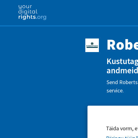
Robe
Kustutag
andmeid
Send Robertso
service.
Täida vorm, et