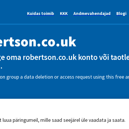
Kuidas toimib
KKK
Andmevahendajad
Blogi
rtson.co.uk
e oma robertson.co.uk konto või taot
.
n group a data deletion or access request using this free 
 luua päringumeil, mille saad seejärel üle vaadata ja saata.