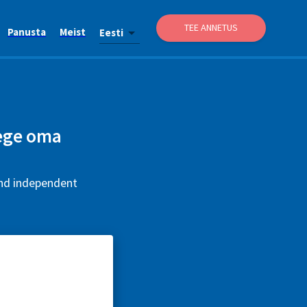
TEE ANNETUS
Panusta
Meist
Eesti
lege oma
and independent