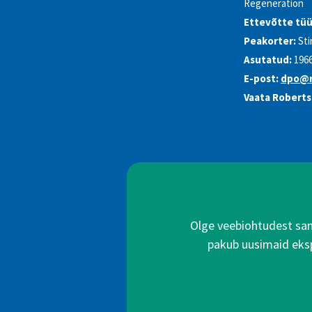
Regeneration
Ettevõtte tüü
Peakorter:
Sti
Asutatud:
196
E-post:
dpo@r
Vaata Robert
Olge veebiohtudest samm
pakub uusimaid ekspe