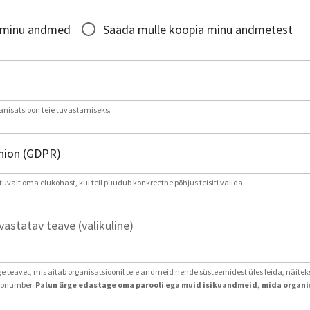
*
 minu andmed
Saada mulle koopia minu andmetest
nisatsioon teie tuvastamiseks.
tuvalt oma elukohast, kui teil puudub konkreetne põhjus teisiti valida.
astatav teave (valikuline)
age teavet, mis aitab organisatsioonil teie andmeid nende süsteemidest üles leida, näite
ntonumber.
Palun ärge edastage oma parooli ega muid isikuandmeid, mida organis