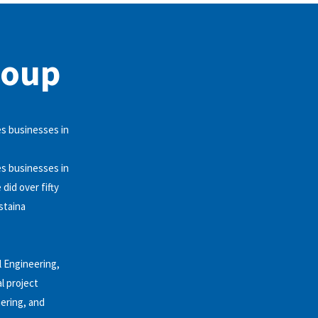
roup
es businesses in
es businesses in
did over fifty
staina
l Engineering,
l project
ering, and