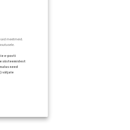
davaid meetmeid.
asutusele.
ie e-posti
ie süsteemidest
õimalus need
 väljale