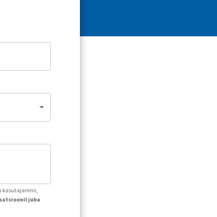
ks kasutajanimi,
atsioonil juba