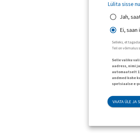
Lülita sisse n
Jah, saa
Ei, saan
Selleks, et tagad
Teil on võimalus 
Selle valiku va
aadress, nimi j
automaatselt 120
andmed kohe kus
spetsiaalse e-p
VAATA ÜLE JA 