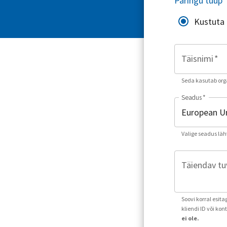
Päringu tüüp
Kustuta
Täisnimi
*
Seda kasutab orga
Seadus
*
Valige seadus läh
Täiendav tuv
Soovi korral esit
kliendi ID või ko
ei ole.