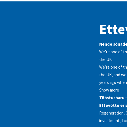
Ette
Nende sõnade
We’re one of th
the UK.
We’re one of th
the UK, and we 
years ago when 
Show more
Tööstusharu:
Ettevõtte eri
Regeneration, O
investment, Lux