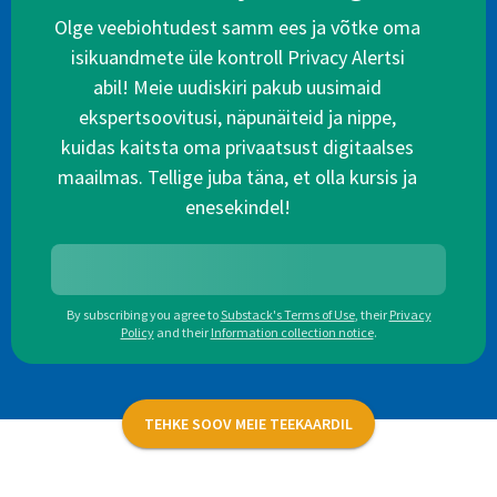
Olge veebiohtudest samm ees ja võtke oma
isikuandmete üle kontroll Privacy Alertsi
abil! Meie uudiskiri pakub uusimaid
ekspertsoovitusi, näpunäiteid ja nippe,
kuidas kaitsta oma privaatsust digitaalses
maailmas. Tellige juba täna, et olla kursis ja
enesekindel!
By subscribing you agree to
Substack's Terms of Use
,
their
Privacy
Policy
and their
Information collection notice
.
TEHKE SOOV MEIE TEEKAARDIL