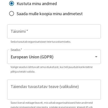
Kustuta minu andmed
Saada mulle koopia minu andmetest
Täisnimi
*
Seda kasutab organisatsioon teie tuvastamiseks.
Seadus
*
Valige seadus lähtuvalt oma elukohast, kui teil puudub konkreetne
põhjus teisiti valida.
Täiendav tuvastatav teave (valikuline)
Soovi korral esitage teavet, mis aitab organisatsioonil teie andmeid
nende süsteemidest üles leida, näiteks kasutajanimi, kliendi ID või