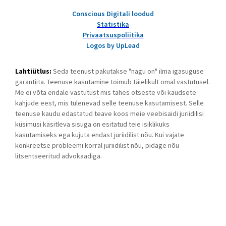
Conscious Digitali loodud
Statistika
Privaatsuspoliitika
Logos by UpLead
Lahtiütlus:
Seda teenust pakutakse "nagu on" ilma igasuguse
garantiita. Teenuse kasutamine toimub täielikult omal vastutusel.
Me ei võta endale vastutust mis tahes otseste või kaudsete
kahjude eest, mis tulenevad selle teenuse kasutamisest. Selle
teenuse kaudu edastatud teave koos meie veebisaidi juriidilisi
küsimusi käsitleva sisuga on esitatud teie isiklikuks
kasutamiseks ega kujuta endast juriidilist nõu. Kui vajate
konkreetse probleemi korral juriidilist nõu, pidage nõu
litsentseeritud advokaadiga.