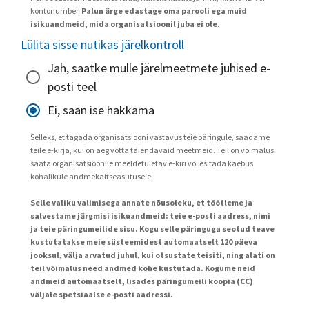
kontonumber.
Palun ärge edastage oma parooli ega muid
isikuandmeid, mida organisatsioonil juba ei ole.
Lülita sisse nutikas järelkontroll
Jah, saatke mulle järelmeetmete juhised e-
posti teel
Ei, saan ise hakkama
Selleks, et tagada organisatsiooni vastavus teie päringule, saadame
teile e-kirja, kui on aeg võtta täiendavaid meetmeid. Teil on võimalus
saata organisatsioonile meeldetuletav e-kiri või esitada kaebus
kohalikule andmekaitseasutusele.
Selle valiku valimisega annate nõusoleku, et töötleme ja
salvestame järgmisi isikuandmeid: teie e-posti aadress, nimi
ja teie päringumeilide sisu. Kogu selle päringuga seotud teave
kustutatakse meie süsteemidest automaatselt 120 päeva
jooksul, välja arvatud juhul, kui otsustate teisiti, ning alati on
teil võimalus need andmed kohe kustutada. Kogume neid
andmeid automaatselt, lisades päringumeili koopia (CC)
väljale spetsiaalse e-posti aadressi.