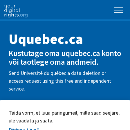
Uquebec.ca
Kustutage oma uquebec.ca konto
või taotlege oma andmeid.
Send Université du québec a data deletion or
access request using this free and independent
service.
Täida vorm, et luua päringumeil, mille saad seejärel
üle vaadata ja saata.
Päringu tüüp
*