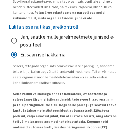
Soovi korral esitage teavet, mis aitab organisatsioonil teie andmeid
nende süsteemidest üles leida, näiteks kasutajanimi, kliendi ID või
kontonumber.
Palun ärge edastage oma parooli ega muid
isikuandmeid, mida organisatsioonil juba ei ole.
Lülita sisse nutikas järelkontroll
Jah, saatke mulle järelmeetmete juhised e-
posti teel
Ei, saan ise hakkama
Selleks, et tagada organisatsiooni vastavus teie päringule, saadame
teile e-kirja, kui on aeg võtta täiendavaid meetmeid. Teil on võimalus
saata organisatsioonile meeldetuletav e-kiri või esitada kaebus
kohalikule andmekaitseasutusele.
Selle valiku valimisega annate nõusoleku, et töötleme ja
salvestame järgmisi isikuandmeid: teie e-posti aadress, nimi
ja teie päringumeilide sisu. Kogu selle päringuga seotud teave
kustutatakse meie süsteemidest automaatselt 120 päeva
jooksul, välja arvatud juhul, kui otsustate teisiti, ning alati on
teil võimalus need andmed kohe kustutada. Kogume neid
andmeid automaatselt, lisades päringumeili koopia (CC)