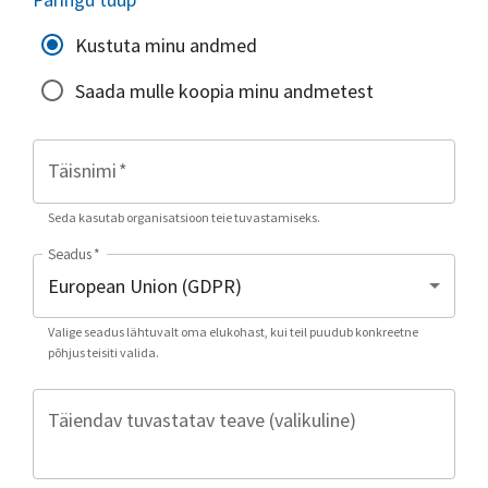
Kustuta minu andmed
Saada mulle koopia minu andmetest
Täisnimi
*
Seda kasutab organisatsioon teie tuvastamiseks.
Seadus
*
Valige seadus lähtuvalt oma elukohast, kui teil puudub konkreetne
põhjus teisiti valida.
Täiendav tuvastatav teave (valikuline)