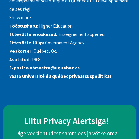
développement scientifique du Québec et au développement
de ses régi
Show more
Tööstusharu:
Higher Education
Ettevõtte erioskused:
Enseignement supérieur
Ettevõtte tüüp:
Government Agency
Peakorter:
Québec, Qc.
Asutatud:
1968
E-post:
webmestre@uquebec.ca
Vaata Université du québec
privaatsuspoliitikat
Liitu Privacy Alertsiga!
Olge veebiohtudest samm ees ja võtke oma