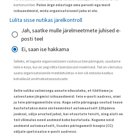
kontonumber.
Palun ärge edastage oma parooli ega muid
isikuandmeid, mida organisatsioonil juba ei ole.
Lülita sisse nutikas järelkontroll
Jah, saatke mulle järelmeetmete juhised e-
posti teel
Ei, saan ise hakkama
Selleks, et tagada organisatsiooni vastavus teie päringule, saadame
teile e-kirja, kui on aeg võtta täiendavaid meetmeid. Teil on võimalus
saata organisatsioonile meeldetuletav e-kiri või esitada kaebus
kohalikule andmekaitseasutusele.
Selle valiku valimisega annate nõusoleku, et töötleme ja
salvestame järgmisi isikuandmeid: teie e-posti aadress, nimi
ja teie päringumeilide sisu. Kogu selle päringuga seotud teave
kustutatakse meie süsteemidest automaatselt 120 päeva
jooksul, välja arvatud juhul, kui otsustate teisiti, ning alati on
teil võimalus need andmed kohe kustutada. Kogume neid
andmeid automaatselt, lisades päringumeili koopia (CC)
väljale spetsiaalse e-posti aadressi.