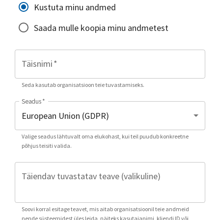
Kustuta minu andmed
Saada mulle koopia minu andmetest
Täisnimi
*
Seda kasutab organisatsioon teie tuvastamiseks.
Seadus
*
Valige seadus lähtuvalt oma elukohast, kui teil puudub konkreetne
põhjus teisiti valida.
Täiendav tuvastatav teave (valikuline)
Soovi korral esitage teavet, mis aitab organisatsioonil teie andmeid
nende süsteemidest üles leida, näiteks kasutajanimi, kliendi ID või