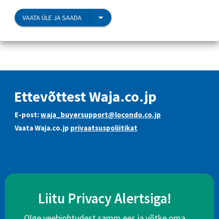
VAATA ÜLE JA SAADA
Ettevõttest Waja.co.jp
E-post:
waja_buyersupport@locondo.co.jp
Vaata Waja.co.jp
privaatsuspoliitikat
Liitu Privacy Alertsiga!
Olge veebiohtudest samm ees ja võtke oma