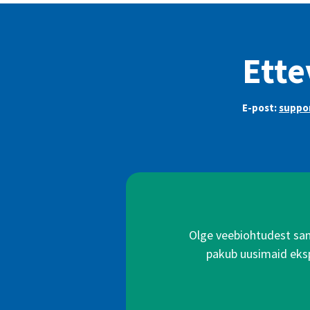
Ette
E-post:
suppo
Olge veebiohtudest samm
pakub uusimaid ekspe