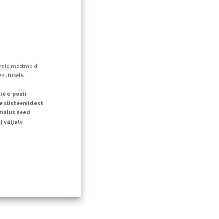
davaid meetmeid.
asutusele.
ie e-posti
ie süsteemidest
õimalus need
 väljale