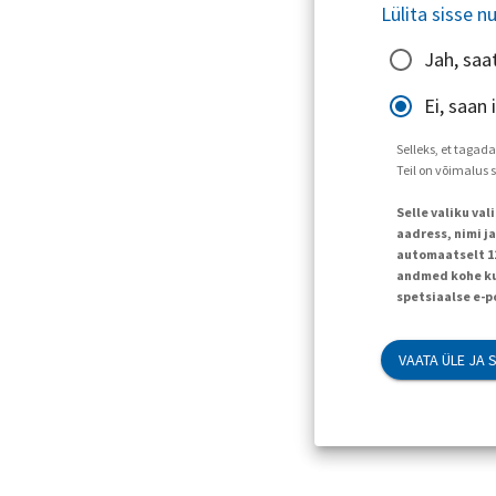
Lülita sisse n
Jah, saa
Ei, saan
Selleks, et tagad
Teil on võimalus 
Selle valiku va
aadress, nimi j
automaatselt 120
andmed kohe kus
spetsiaalse e-p
VAATA ÜLE JA 