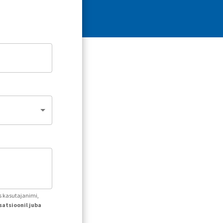
ks kasutajanimi,
atsioonil juba