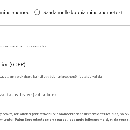
*
 minu andmed
Saada mulle koopia minu andmetest
nisatsioon teie tuvastamiseks.
tuvalt oma elukohast, kui teil puudub konkreetne põhjus teisiti valida.
astatav teave (valikuline)
age teavet, mis aitab organisatsioonil teie andmeid nende süsteemidest üles leida, näite
ntonumber.
Palun ärge edastage oma parooli ega muid isikuandmeid, mida organis