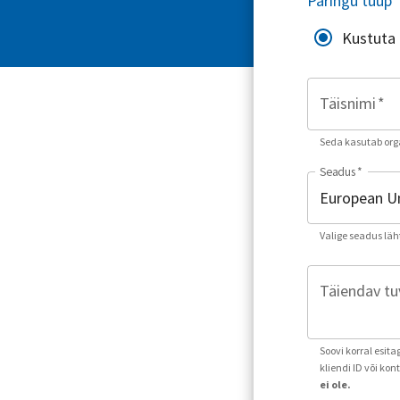
Päringu tüüp
Kustuta
Täisnimi
*
Seda kasutab orga
Seadus
*
Valige seadus läh
Täiendav tuv
Soovi korral esit
kliendi ID või ko
ei ole.