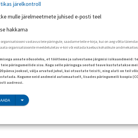
utikas järelkontroll
tke mulle järelmeetmete juhised e-posti teel
 ise hakkama
a organisatsiooni vastavus teie päringule, saadame teile e-kirja, kui on aeg võtta täien
saata organisatsioonile meeldetuletav e-kiri või esitada kaebus kohalikule andmekaitse
limisega annate nõusoleku, et töötleme ja salvestame järgmisi isikuandmeid: te
a teie päringumeilide sisu. Kogu selle päringuga seotud teave kustutatakse me
 päeva jooksul, välja arvatud juhul, kui otsustate teisiti, ning alati on teil v
tutada. Kogume neid andmeid automaatselt, lisades päringumeili koopia (CC)
osti aadressi.
SAADA