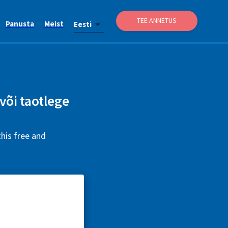
TEE ANNETUS
Panusta
Meist
Eesti
õi taotlege
his free and