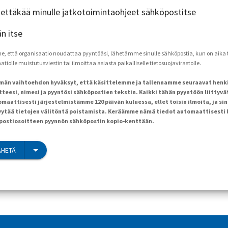
ähettäkää minulle jatkotoimintaohjeet sähköpostitse
än itse
että organisaatio noudattaa pyyntöäsi, lähetämme sinulle sähköpostia, kun on aika to
tiolle muistutusviestin tai ilmoittaa asiasta paikalliselle tietosuojavirastolle.
ämän vaihtoehdon hyväksyt, että käsittelemme ja tallennamme seuraavat henk
teesi, nimesi ja pyyntösi sähköpostien tekstin. Kaikki tähän pyyntöön liittyvä
maattisesti järjestelmistämme 120 päivän kuluessa, ellet toisin ilmoita, ja sin
ytää tietojen välitöntä poistamista. Keräämme nämä tiedot automaattisesti 
öpostiosoitteen pyynnön sähköpostin kopio-kenttään.
ÄHETÄ