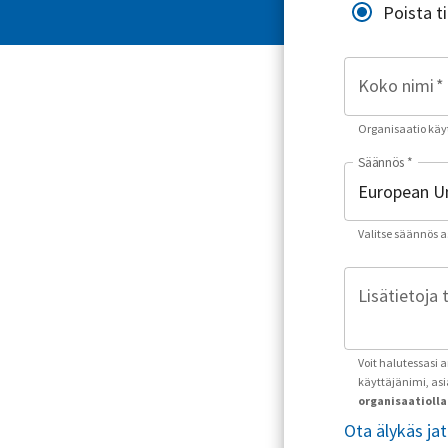
Poista t
Koko nimi
*
Organisaatio käyt
Säännös
*
Valitse säännös asu
Lisätietoja 
Voit halutessasi 
käyttäjänimi, as
organisaatiolla 
Ota älykäs ja