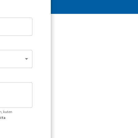
n, kuten
oita