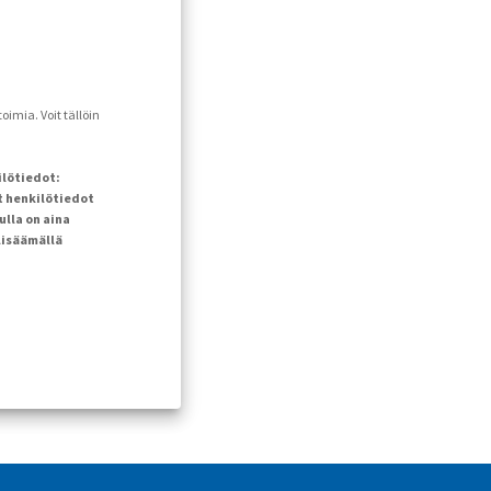
imia. Voit tällöin
ilötiedot:
t henkilötiedot
ulla on aina
lisäämällä