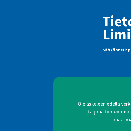
Tie
Limi
Sähköposti:
p
Ole askeleen edellä verko
tarjoaa tuoreimmat a
maailma