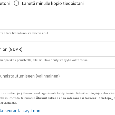
ietoni
Lähetä minulle kopio tiedoistani
tää tätä tietoa tunnistaakseen sinut.
inpaikkasi perusteella, ellei sinulla ole erityistä syytä valita toisin.
tunnistautumiseen (valinnainen)
antaa lisätietoja, jotka auttavat organisaatiota löytämään tietosi heidän järjestelmistää
iakasnumero tai tilinumero.
Älä kuitenkaan anna salasanaasi tai henkilötietoja, j
ei vielä ole.
tkoseuranta käyttöön