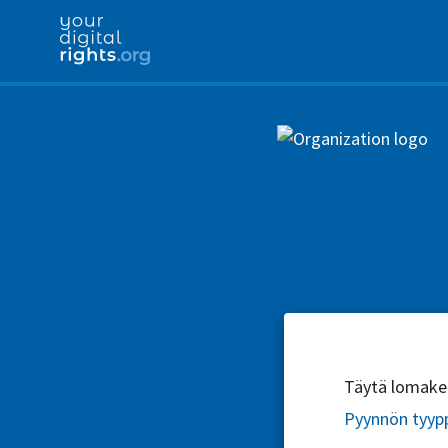
Täytä lomake l
Pyynnön tyyp