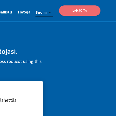
LAHJOITA
allistu
Tietoja
Suomi
tojasi.
ss request using this
 lähettää.