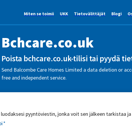
Miten se toimii
UKK
Tietovälittäjät
Blogi
Os
Bchcare.co.uk
Poista bchcare.co.uk-tilisi tai pyydä tie
Send Balcombe Care Homes Limited a data deletion or acce
free and independent service.
uodaksesi pyyntöviestin, jonka voit sen jälkeen tarkistaa ja
pi
*