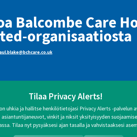
toa Balcombe Care H
ted-organisaatiosta
aul.blake@bchcare.co.uk
Tilaa Privacy Alerts!
n uhkia ja hallitse henkilötietojasi Privacy Alerts -palvelun
siantuntijaneuvot, vinkit ja niksit yksityisyyden suojaamise
ssa. Tilaa nyt pysyäksesi ajan tasalla ja vahvistaaksesi ase