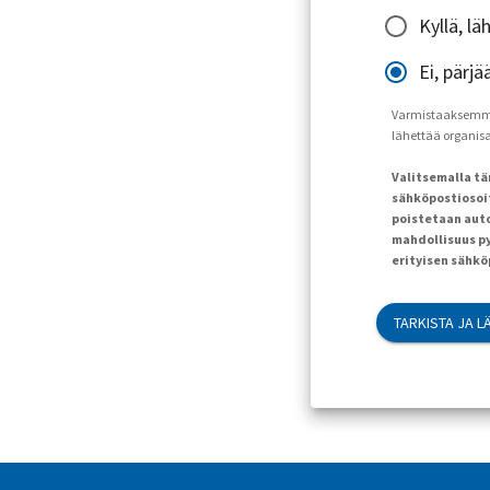
Kyllä, l
Ei, pärjä
Varmistaaksemme, 
lähettää organisaa
Valitsemalla t
sähköpostiosoit
poistetaan auto
mahdollisuus py
erityisen sähk
TARKISTA JA L