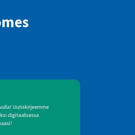
omes
 avulla! Uutiskirjeemme
ksi digitaalisessa
maasi!