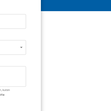
n, kuten
oita