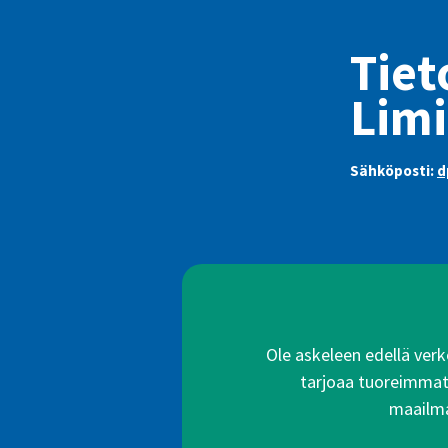
Tie
Limi
Sähköposti:
d
Ole askeleen edellä verko
tarjoaa tuoreimmat a
maailma