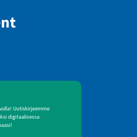
nt
 avulla! Uutiskirjeemme
ksi digitaalisessa
maasi!