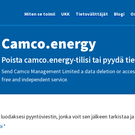
Miten se toimii
UKK
Tietovälittäjät
Blogi
Os
Camco.energy
Poista camco.energy-tilisi tai pyydä tie
Send Camco Management Limited a data deletion or access
free and independent service.
uodaksesi pyyntöviestin, jonka voit sen jälkeen tarkistaa ja
pi
*