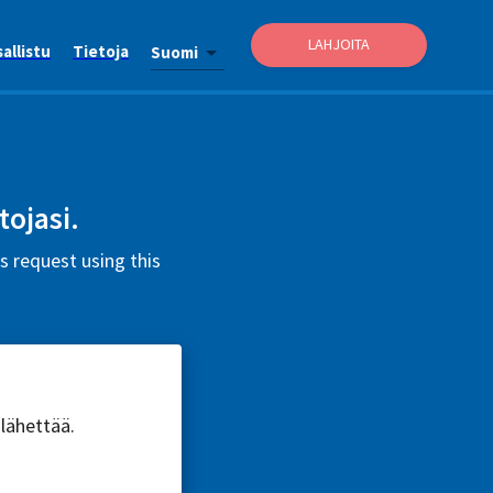
LAHJOITA
allistu
Tietoja
Suomi
tojasi.
 request using this
 lähettää.