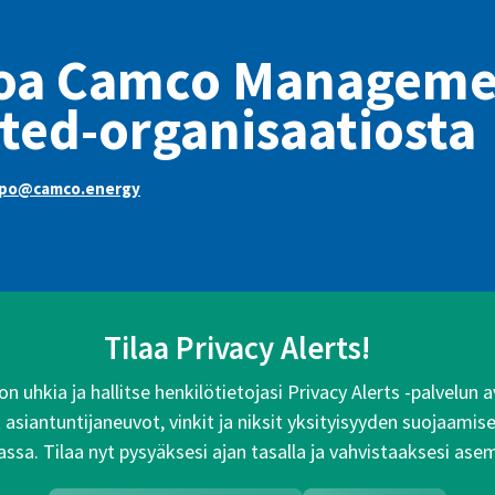
toa Camco Manageme
ted-organisaatiosta
po@camco.energy
Tilaa Privacy Alerts!
n uhkia ja hallitse henkilötietojasi Privacy Alerts -palvelun
siantuntijaneuvot, vinkit ja niksit yksityisyyden suojaamise
ssa. Tilaa nyt pysyäksesi ajan tasalla ja vahvistaaksesi ase