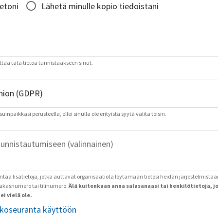
ietoni
Lähetä minulle kopio tiedoistani
tää tätä tietoa tunnistaakseen sinut.
inpaikkasi perusteella, ellei sinulla ole erityistä syytä valita toisin.
tunnistautumiseen (valinnainen)
antaa lisätietoja, jotka auttavat organisaatiota löytämään tietosi heidän järjestelmistää
iakasnumero tai tilinumero.
Älä kuitenkaan anna salasanaasi tai henkilötietoja, j
ei vielä ole.
tkoseuranta käyttöön