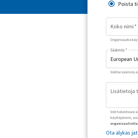
Poista t
Koko nimi
*
Organisaatio käyt
Säännös
*
Valitse säännös asu
Lisätietoja 
Voit halutessasi 
käyttäjänimi, as
organisaatiolla 
Ota älykäs ja