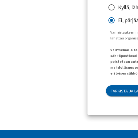
Kyllä, l
Ei, pärjä
Varmistaaksemme, 
lähettää organisaa
Valitsemalla t
sähköpostiosoit
poistetaan auto
mahdollisuus py
erityisen sähk
TARKISTA JA L