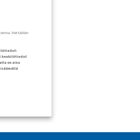
imia. Voit tällöin
ilötiedot:
t henkilötiedot
ulla on aina
lisäämällä