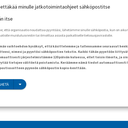
ähettäkää minulle jatkotoimintaohjeet sähköpostitse
än itse
että organisaatio noudattaa pyyntöäsi, lähetämme sinulle sähköpostia, kun on aika to
tiolle muistutusviestin tai ilmoittaa asiasta paikalliselle tietosuojavirastolle.
ämän vaihtoehdon hyväksyt, että käsittelemme ja tallennamme seuraavat henk
teesi, nimesi ja pyyntösi sähköpostien tekstin. Kaikki tähän pyyntöön liittyvä
maattisesti järjestelmistämme 120 päivän kuluessa, ellet toisin ilmoita, ja sin
ytää tietojen välitöntä poistamista. Keräämme nämä tiedot automaattisesti 
öpostiosoitteen pyynnön sähköpostin kopio-kenttään.
ÄHETÄ