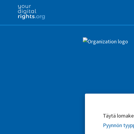
Täytä lomake l
Pyynnön tyyp