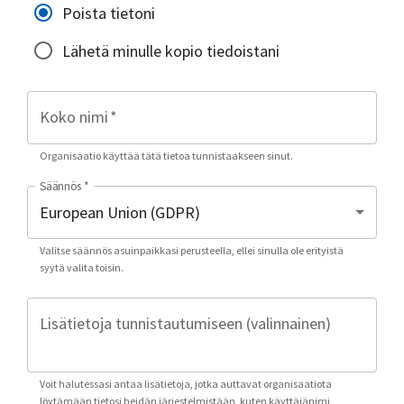
Poista tietoni
Lähetä minulle kopio tiedoistani
Koko nimi
*
Organisaatio käyttää tätä tietoa tunnistaakseen sinut.
Säännös
*
Valitse säännös asuinpaikkasi perusteella, ellei sinulla ole erityistä
syytä valita toisin.
Lisätietoja tunnistautumiseen (valinnainen)
Voit halutessasi antaa lisätietoja, jotka auttavat organisaatiota
löytämään tietosi heidän järjestelmistään, kuten käyttäjänimi,