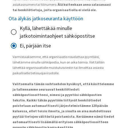
asiakasnumero tai tilinumero.
Älä kuitenkaan anna salasanaasi
tai henkilötietoja, joita organisaatiolla ei vielä ole.
Ota älykäs jatkoseuranta käyttöön
Kyllä, lähettäkää minulle
jatkotoimintaohjeet sähköpostitse
Ei, pärjään itse
Varmistaaksemme, että organisaatio noudattaa pyyntöäsi,
lähetämme sinulle sähköpostia, kun on aika toimia. Voit tällöin
lähettää organisaatiolle muistutusviestin tai ilmoittaa asiasta
paikalliselle tietosuojavirastolle.
Valitsemalla tämän vaihtoehdon hyväksyt, että käsittelemme
ja tallennamme seuraavat henkilötiedot:
sähköpostiosoitteesi, nimesi ja pyyntösi sähköpostien
tekstin. Kaikki tähän pyyntöön liittyvät henkilötiedot
poistetaan automaattisesti järjestelmistämme 120 päivän
kuluessa, ellet toisin ilmoita, ja sinulla on aina mahdollisuus
pyytää tietojen välitöntä poistamista. Keräämme nämä tiedot
automaattisesti lisäämällä erityisen sähköpostiosoitteen
pyynnön sähköpostin kopio-kenttään.