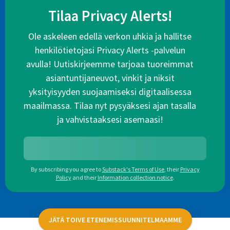
Tilaa Privacy Alerts!
Ole askeleen edellä verkon uhkia ja hallitse
henkilötietojasi Privacy Alerts -palvelun
avulla! Uutiskirjeemme tarjoaa tuoreimmat
asiantuntijaneuvot, vinkit ja niksit
yksityisyyden suojaamiseksi digitaalisessa
maailmassa. Tilaa nyt pysyäksesi ajan tasalla
ja vahvistaaksesi asemaasi!
By subscribing you agree to
Substack's Terms of Use
,
their
Privacy
Policy
and their
Information collection notice
.
JÄTÄ TOIVE ETENEMISSUUNNITELMAAMME