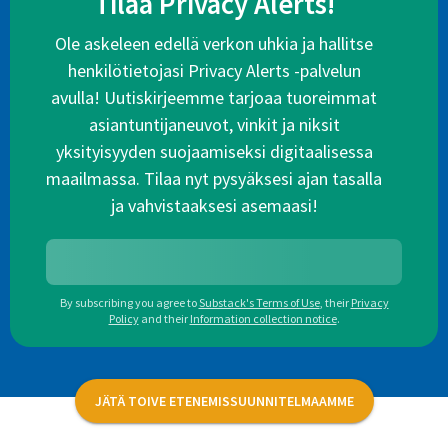
Tilaa Privacy Alerts!
Ole askeleen edellä verkon uhkia ja hallitse
henkilötietojasi Privacy Alerts -palvelun
avulla! Uutiskirjeemme tarjoaa tuoreimmat
asiantuntijaneuvot, vinkit ja niksit
yksityisyyden suojaamiseksi digitaalisessa
maailmassa. Tilaa nyt pysyäksesi ajan tasalla
ja vahvistaaksesi asemaasi!
By subscribing you agree to
Substack's Terms of Use
,
their
Privacy
Policy
and their
Information collection notice
.
JÄTÄ TOIVE ETENEMISSUUNNITELMAAMME