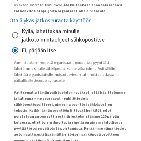
asiakasnumero tai tilinumero.
Älä kuitenkaan anna salasanaasi
tai henkilötietoja, joita organisaatiolla ei vielä ole.
Ota älykäs jatkoseuranta käyttöön
Kyllä, lähettäkää minulle
jatkotoimintaohjeet sähköpostitse
Ei, pärjään itse
Varmistaaksemme, että organisaatio noudattaa pyyntöäsi,
lähetämme sinulle sähköpostia, kun on aika toimia. Voit tällöin
lähettää organisaatiolle muistutusviestin tai ilmoittaa asiasta
paikalliselle tietosuojavirastolle.
Valitsemalla tämän vaihtoehdon hyväksyt, että käsittelemme
ja tallennamme seuraavat henkilötiedot:
sähköpostiosoitteesi, nimesi ja pyyntösi sähköpostien
tekstin. Kaikki tähän pyyntöön liittyvät henkilötiedot
poistetaan automaattisesti järjestelmistämme 120 päivän
kuluessa, ellet toisin ilmoita, ja sinulla on aina mahdollisuus
pyytää tietojen välitöntä poistamista. Keräämme nämä tiedot
automaattisesti lisäämällä erityisen sähköpostiosoitteen
pyynnön sähköpostin kopio-kenttään.