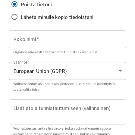
Poista tietoni
Lähetä minulle kopio tiedoistani
Koko nimi
*
Organisaatio käyttää tätä tietoa tunnistaakseen sinut.
Säännös
*
Valitse säännös asuinpaikkasi perusteella, ellei sinulla ole erityistä
syytä valita toisin.
Lisätietoja tunnistautumiseen (valinnainen)
Voit halutessasi antaa lisätietoja, jotka auttavat organisaatiota
löytämään tietosi heidän järjestelmistään, kuten käyttäjänimi,