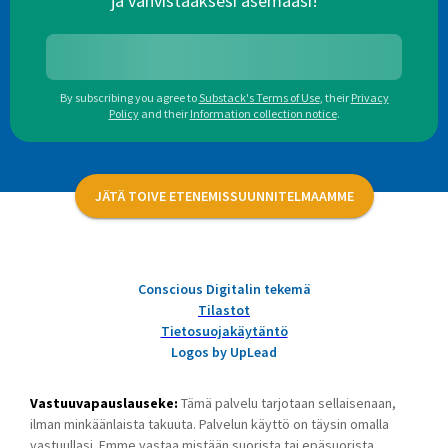
ja vahvistaaksesi asemaasi!
By subscribing you agree to
Substack's Terms of Use
,
their
Privacy
Policy
and their
Information collection notice
.
JÄTÄ TOIVE ETENEMISSUUNNITELMAAMME
Conscious Digitalin tekemä
Tilastot
Tietosuojakäytäntö
Logos by UpLead
Vastuuvapauslauseke:
Tämä palvelu tarjotaan sellaisenaan,
ilman minkäänlaista takuuta. Palvelun käyttö on täysin omalla
vastuullasi. Emme vastaa mistään suorista tai epäsuorista