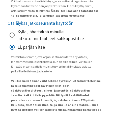
Voit halutessasi antaa lisätietoja, jotka auttavat organisaatiota
löytämään tietosi heidän järjestelmistään, kuten käyttäjänimi,
asiakasnumero tai tilinumero.
Älä kuitenkaan anna salasanaasi
tai henkilötietoja, joita organisaatiolla ei vielä ole.
Ota älykäs jatkoseuranta käyttöön
Kyllä, lähettäkää minulle
jatkotoimintaohjeet sähköpostitse
Ei, pärjään itse
Varmistaaksemme, että organisaatio noudattaa pyyntöäsi,
lähetämme sinulle sähköpostia, kun on aika toimia. Voit tällöin
lähettää organisaatiolle muistutusviestin tai ilmoittaa asiasta
paikalliselle tietosuojavirastolle.
Valitsemalla tämän vaihtoehdon hyväksyt, että käsittelemme
ja tallennamme seuraavat henkilötiedot:
sähköpostiosoitteesi, nimesi ja pyyntösi sähköpostien
tekstin. Kaikki tähän pyyntöön liittyvät henkilötiedot
poistetaan automaattisesti järjestelmistämme 120 päivän
kuluessa, ellet toisin ilmoita, ja sinulla on aina mahdollisuus
pyytää tietojen välitöntä poistamista. Keräämme nämä tiedot