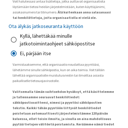
Voit halutessasi antaa lisätietoja, jotka auttavat organisaatiota
löytämään tietosi heidän järjestelmistään, kuten käyttäjänimi,
asiakasnumero tai tilinumero.
Älä kuitenkaan anna salasanaasi
tai henkilötietoja, joita organisaatiolla ei vielä ole.
Ota älykäs jatkoseuranta käyttöön
Kyllä, lähettäkää minulle
jatkotoimintaohjeet sähköpostitse
Ei, pärjään itse
Varmistaaksemme, että organisaatio noudattaa pyyntöäsi,
lähetämme sinulle sähköpostia, kun on aika toimia. Voit tällöin
lähettää organisaatiolle muistutusviestin tai ilmoittaa asiasta
paikalliselle tietosuojavirastolle.
Valitsemalla tämän vaihtoehdon hyväksyt, että käsittelemme
ja tallennamme seuraavat henkilötiedot:
sähköpostiosoitteesi, nimesi ja pyyntösi sähköpostien
tekstin. Kaikki tähän pyyntöön liittyvät henkilötiedot
poistetaan automaattisesti järjestelmistämme 120 päivän
kuluessa, ellet toisin ilmoita, ja sinulla on aina mahdollisuus
pyytää tietojen välitöntä poistamista. Keräämme nämä tiedot