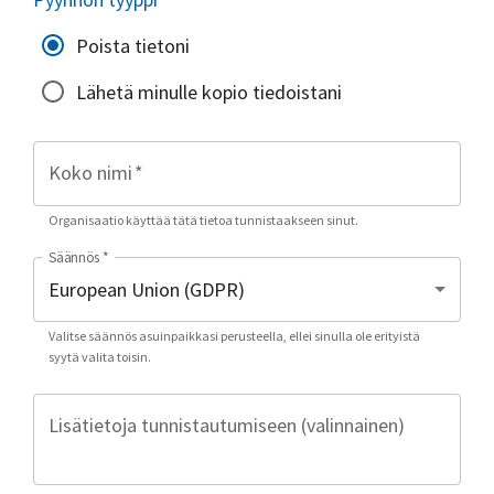
Poista tietoni
Lähetä minulle kopio tiedoistani
Koko nimi
*
Organisaatio käyttää tätä tietoa tunnistaakseen sinut.
Säännös
*
Valitse säännös asuinpaikkasi perusteella, ellei sinulla ole erityistä
syytä valita toisin.
Lisätietoja tunnistautumiseen (valinnainen)