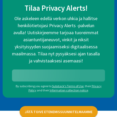
Tilaa Privacy Alerts!
Ole askeleen edellä verkon uhkia ja hallitse
henkilötietojasi Privacy Alerts -palvelun
avulla! Uutiskirjeemme tarjoaa tuoreimmat
asiantuntijaneuvot, vinkit ja niksit
yksityisyyden suojaamiseksi digitaalisessa
maailmassa. Tilaa nyt pysyäksesi ajan tasalla
ja vahvistaaksesi asemaasi!
By subscribing you agree to
Substack's Terms of Use
,
their
Privacy
Policy
and their
Information collection notice
.
JÄTÄ TOIVE ETENEMISSUUNNITELMAAMME