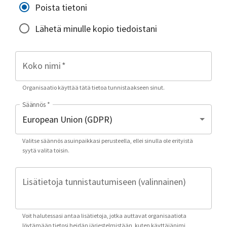
Poista tietoni
Lähetä minulle kopio tiedoistani
Koko nimi
*
Organisaatio käyttää tätä tietoa tunnistaakseen sinut.
Säännös
*
Valitse säännös asuinpaikkasi perusteella, ellei sinulla ole erityistä
syytä valita toisin.
Lisätietoja tunnistautumiseen (valinnainen)
Voit halutessasi antaa lisätietoja, jotka auttavat organisaatiota
löytämään tietosi heidän järjestelmistään, kuten käyttäjänimi,