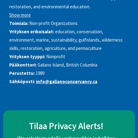
restoration, and environmental education.
Show more
Toimiala:
Non-profit Organizations
Yrityksen erikoisalat:
education, conservation,
environment, marine, sustainability, gulfislands, wilderness
skills, restoration, agriculture, and permaculture
Yrityksen tyyppi:
Nonprofit
Pääkonttori:
Galiano Island, British Columbia
Perustettu:
1989
Sähköposti:
info@galianoconservancy.ca
Tilaa Privacy Alerts!