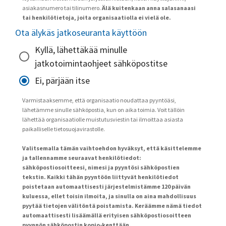
asiakasnumero tai tilinumero.
Älä kuitenkaan anna salasanaasi
tai henkilötietoja, joita organisaatiolla ei vielä ole.
Ota älykäs jatkoseuranta käyttöön
Kyllä, lähettäkää minulle
jatkotoimintaohjeet sähköpostitse
Ei, pärjään itse
Varmistaaksemme, että organisaatio noudattaa pyyntöäsi,
lähetämme sinulle sähköpostia, kun on aika toimia. Voit tällöin
lähettää organisaatiolle muistutusviestin tai ilmoittaa asiasta
paikalliselle tietosuojavirastolle.
Valitsemalla tämän vaihtoehdon hyväksyt, että käsittelemme
ja tallennamme seuraavat henkilötiedot:
sähköpostiosoitteesi, nimesi ja pyyntösi sähköpostien
tekstin. Kaikki tähän pyyntöön liittyvät henkilötiedot
poistetaan automaattisesti järjestelmistämme 120 päivän
kuluessa, ellet toisin ilmoita, ja sinulla on aina mahdollisuus
pyytää tietojen välitöntä poistamista. Keräämme nämä tiedot
automaattisesti lisäämällä erityisen sähköpostiosoitteen
pyynnön sähköpostin kopio-kenttään.