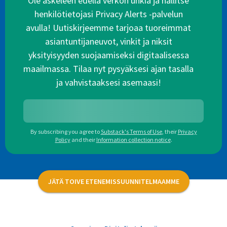
Ole askeleen edellä verkon uhkia ja hallitse
henkilötietojasi Privacy Alerts -palvelun
avulla! Uutiskirjeemme tarjoaa tuoreimmat
asiantuntijaneuvot, vinkit ja niksit
yksityisyyden suojaamiseksi digitaalisessa
maailmassa. Tilaa nyt pysyäksesi ajan tasalla
ja vahvistaaksesi asemaasi!
By subscribing you agree to
Substack's Terms of Use
,
their
Privacy
Policy
and their
Information collection notice
.
JÄTÄ TOIVE ETENEMISSUUNNITELMAAMME