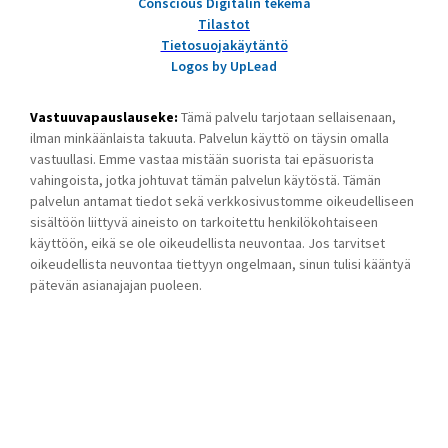
Conscious Digitalin tekemä
Tilastot
Tietosuojakäytäntö
Logos by UpLead
Vastuuvapauslauseke:
Tämä palvelu tarjotaan sellaisenaan,
ilman minkäänlaista takuuta. Palvelun käyttö on täysin omalla
vastuullasi. Emme vastaa mistään suorista tai epäsuorista
vahingoista, jotka johtuvat tämän palvelun käytöstä. Tämän
palvelun antamat tiedot sekä verkkosivustomme oikeudelliseen
sisältöön liittyvä aineisto on tarkoitettu henkilökohtaiseen
käyttöön, eikä se ole oikeudellista neuvontaa. Jos tarvitset
oikeudellista neuvontaa tiettyyn ongelmaan, sinun tulisi kääntyä
pätevän asianajajan puoleen.