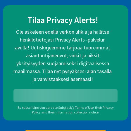
Tilaa Privacy Alerts!
Ole askeleen edellä verkon uhkia ja hallitse
henkilötietojasi Privacy Alerts -palvelun
avulla! Uutiskirjeemme tarjoaa tuoreimmat
asiantuntijaneuvot, vinkit ja niksit
yksityisyyden suojaamiseksi digitaalisessa
maailmassa. Tilaa nyt pysyäksesi ajan tasalla
ja vahvistaaksesi asemaasi!
By subscribing you agree to
Substack's Terms of Use
,
their
Privacy
Policy
and their
Information collection notice
.