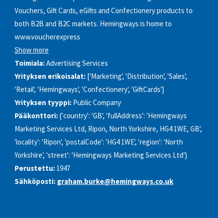
Vouchers, Gift Cards, eGifts and Confectionery products to
both B2B and B2C markets. Hemingways is home to
www.voucherexpress
Show more
Toimiala:
Advertising Services
Yrityksen erikoisalat:
['Marketing', 'Distribution', 'Sales',
'Retail', 'Hemingways', 'Confectionery', 'GiftCards']
Yrityksen tyyppi:
Public Company
Pääkonttori:
{'country': 'GB', 'fullAddress': 'Hemingways
Marketing Services Ltd, Ripon, North Yorkshire, HG4 1WE, GB',
'locality': 'Ripon', 'postalCode': 'HG4 1WE', 'region': 'North
Yorkshire', 'street': 'Hemingways Marketing Services Ltd'}
Perustettu:
1947
Sähköposti:
graham.burke@hemingways.co.uk