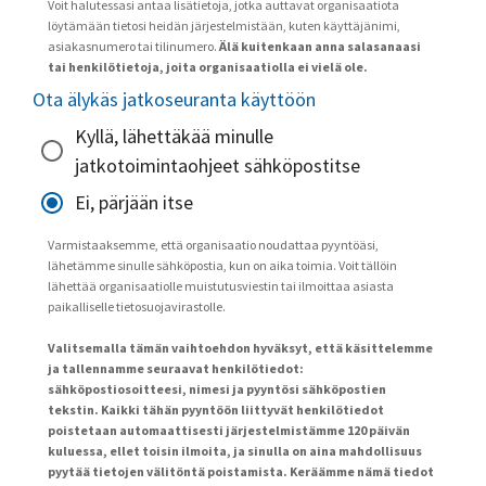
Voit halutessasi antaa lisätietoja, jotka auttavat organisaatiota
löytämään tietosi heidän järjestelmistään, kuten käyttäjänimi,
asiakasnumero tai tilinumero.
Älä kuitenkaan anna salasanaasi
tai henkilötietoja, joita organisaatiolla ei vielä ole.
Ota älykäs jatkoseuranta käyttöön
Kyllä, lähettäkää minulle
jatkotoimintaohjeet sähköpostitse
Ei, pärjään itse
Varmistaaksemme, että organisaatio noudattaa pyyntöäsi,
lähetämme sinulle sähköpostia, kun on aika toimia. Voit tällöin
lähettää organisaatiolle muistutusviestin tai ilmoittaa asiasta
paikalliselle tietosuojavirastolle.
Valitsemalla tämän vaihtoehdon hyväksyt, että käsittelemme
ja tallennamme seuraavat henkilötiedot:
sähköpostiosoitteesi, nimesi ja pyyntösi sähköpostien
tekstin. Kaikki tähän pyyntöön liittyvät henkilötiedot
poistetaan automaattisesti järjestelmistämme 120 päivän
kuluessa, ellet toisin ilmoita, ja sinulla on aina mahdollisuus
pyytää tietojen välitöntä poistamista. Keräämme nämä tiedot