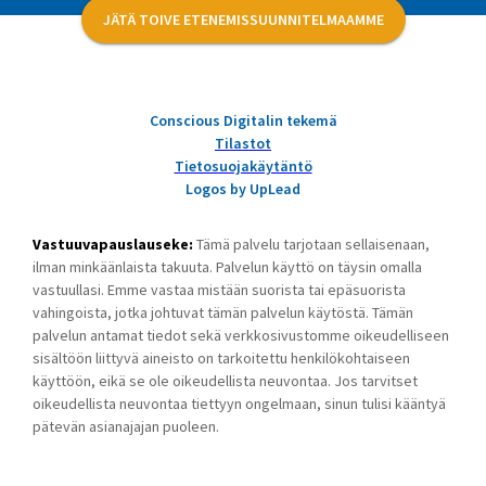
JÄTÄ TOIVE ETENEMISSUUNNITELMAAMME
Conscious Digitalin tekemä
Tilastot
Tietosuojakäytäntö
Logos by UpLead
Vastuuvapauslauseke:
Tämä palvelu tarjotaan sellaisenaan,
ilman minkäänlaista takuuta. Palvelun käyttö on täysin omalla
vastuullasi. Emme vastaa mistään suorista tai epäsuorista
vahingoista, jotka johtuvat tämän palvelun käytöstä. Tämän
palvelun antamat tiedot sekä verkkosivustomme oikeudelliseen
sisältöön liittyvä aineisto on tarkoitettu henkilökohtaiseen
käyttöön, eikä se ole oikeudellista neuvontaa. Jos tarvitset
oikeudellista neuvontaa tiettyyn ongelmaan, sinun tulisi kääntyä
pätevän asianajajan puoleen.