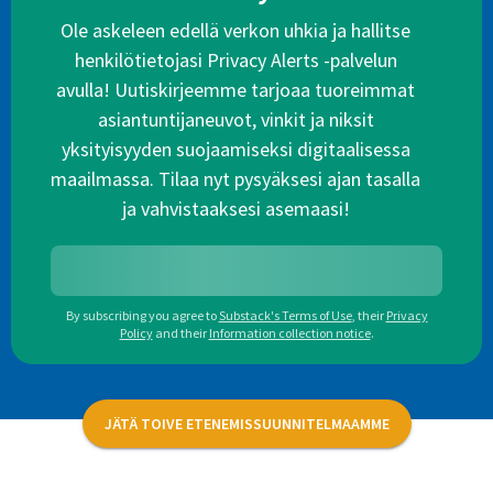
Ole askeleen edellä verkon uhkia ja hallitse
henkilötietojasi Privacy Alerts -palvelun
avulla! Uutiskirjeemme tarjoaa tuoreimmat
asiantuntijaneuvot, vinkit ja niksit
yksityisyyden suojaamiseksi digitaalisessa
maailmassa. Tilaa nyt pysyäksesi ajan tasalla
ja vahvistaaksesi asemaasi!
By subscribing you agree to
Substack's Terms of Use
,
their
Privacy
Policy
and their
Information collection notice
.
JÄTÄ TOIVE ETENEMISSUUNNITELMAAMME