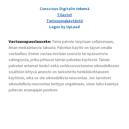
Conscious Digitalin tekemä
Tilastot
Tietosuojakäytäntö
Logos by UpLead
Vastuuvapauslauseke:
Tämä palvelu tarjotaan sellaisenaan,
ilman minkäänlaista takuuta. Palvelun käyttö on täysin omalla
vastuullasi. Emme vastaa mistään suorista tai epäsuorista
vahingoista, jotka johtuvat tämän palvelun käytöstä. Tämän
palvelun antamat tiedot sekä verkkosivustomme oikeudelliseen
sisältöön liittyvä aineisto on tarkoitettu henkilökohtaiseen
käyttöön, eikä se ole oikeudellista neuvontaa. Jos tarvitset
oikeudellista neuvontaa tiettyyn ongelmaan, sinun tulisi kääntyä
pätevän asianajajan puoleen.