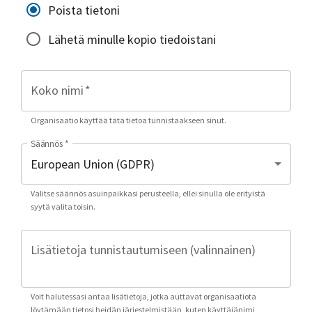
Poista tietoni
Lähetä minulle kopio tiedoistani
Koko nimi
*
Organisaatio käyttää tätä tietoa tunnistaakseen sinut.
Säännös
*
Valitse säännös asuinpaikkasi perusteella, ellei sinulla ole erityistä
syytä valita toisin.
Lisätietoja tunnistautumiseen (valinnainen)
Voit halutessasi antaa lisätietoja, jotka auttavat organisaatiota
löytämään tietosi heidän järjestelmistään, kuten käyttäjänimi,