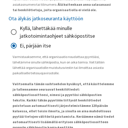
asiakasnumero tai tilinumero.
Älä kuitenkaan anna salasanaasi
tai henkilötietoja, joita organisaatiolla ei vielä ole.
Ota älykäs jatkoseuranta käyttöön
Kyllä, lähettäkää minulle
jatkotoimintaohjeet sähköpostitse
Ei, pärjään itse
Varmistaaksemme, että organisaatio noudattaa pyyntöäsi,
lähetämme sinulle sähköpostia, kun on aika toimia. Voit tällöin
lähettää organisaatiolle muistutusviestin tai ilmoittaa asiasta
paikalliselle tietosuojavirastolle.
Valitsemalla tämän vaihtoehdon hyväksyt, että käsittelemme
ja tallennamme seuraavat henkilötiedot:
sähköpostiosoitteesi, nimesi ja pyyntösi sähköpostien
tekstin. Kaikki tähän pyyntöön liittyvät henkilötiedot
poistetaan automaattisesti järjestelmistämme 120 päivän
kuluessa, ellet toisin ilmoita, ja sinulla on aina mahdollisuus
pyytää tietojen välitöntä poistamista. Keräämme nämä tiedot
automaattisesti lisäämällä erityisen sähköpostiosoitteen
pyynnön sähköpostin kopio-kenttään.