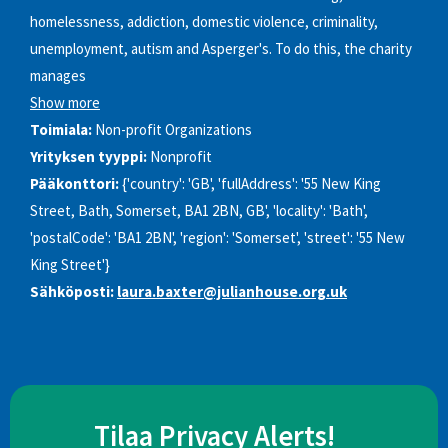
homelessness, addiction, domestic violence, criminality,
unemployment, autism and Asperger's. To do this, the charity
manages
Show more
Toimiala:
Non-profit Organizations
Yrityksen tyyppi:
Nonprofit
Pääkonttori:
{'country': 'GB', 'fullAddress': '55 New King
Street, Bath, Somerset, BA1 2BN, GB', 'locality': 'Bath',
'postalCode': 'BA1 2BN', 'region': 'Somerset', 'street': '55 New
King Street'}
Sähköposti:
laura.baxter@julianhouse.org.uk
Tilaa Privacy Alerts!