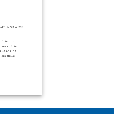
imia. Voit tällöin
ilötiedot:
t henkilötiedot
ulla on aina
lisäämällä