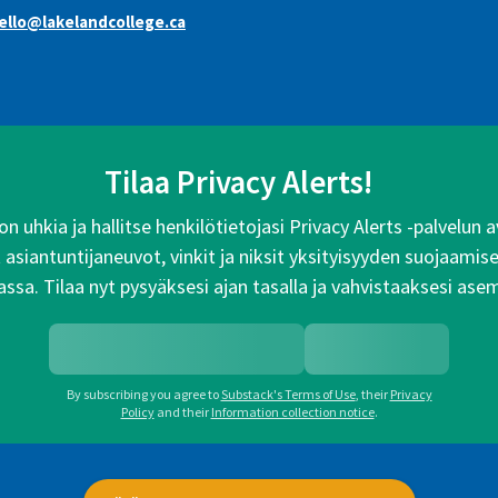
ello@lakelandcollege.ca
Tilaa Privacy Alerts!
n uhkia ja hallitse henkilötietojasi Privacy Alerts -palvelun
siantuntijaneuvot, vinkit ja niksit yksityisyyden suojaamise
ssa. Tilaa nyt pysyäksesi ajan tasalla ja vahvistaaksesi ase
By subscribing you agree to
Substack's Terms of Use
,
their
Privacy
Policy
and their
Information collection notice
.