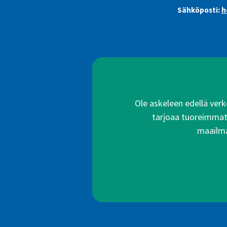
Sähköposti:
h
Ole askeleen edellä verko
tarjoaa tuoreimmat a
maailma