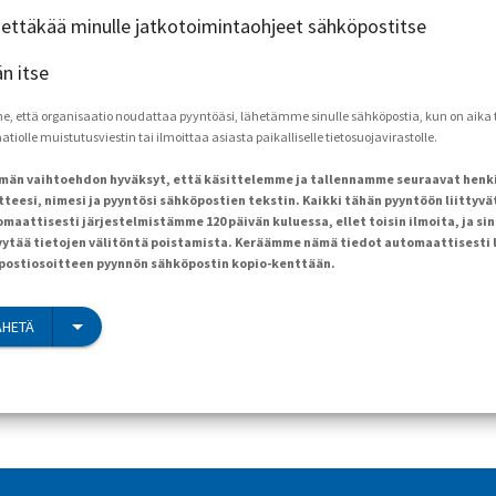
ähettäkää minulle jatkotoimintaohjeet sähköpostitse
än itse
että organisaatio noudattaa pyyntöäsi, lähetämme sinulle sähköpostia, kun on aika to
tiolle muistutusviestin tai ilmoittaa asiasta paikalliselle tietosuojavirastolle.
ämän vaihtoehdon hyväksyt, että käsittelemme ja tallennamme seuraavat henk
teesi, nimesi ja pyyntösi sähköpostien tekstin. Kaikki tähän pyyntöön liittyvä
maattisesti järjestelmistämme 120 päivän kuluessa, ellet toisin ilmoita, ja sin
ytää tietojen välitöntä poistamista. Keräämme nämä tiedot automaattisesti 
öpostiosoitteen pyynnön sähköpostin kopio-kenttään.
ÄHETÄ