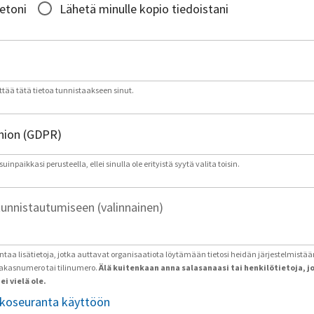
ietoni
Lähetä minulle kopio tiedoistani
tää tätä tietoa tunnistaakseen sinut.
inpaikkasi perusteella, ellei sinulla ole erityistä syytä valita toisin.
tunnistautumiseen (valinnainen)
antaa lisätietoja, jotka auttavat organisaatiota löytämään tietosi heidän järjestelmistää
iakasnumero tai tilinumero.
Älä kuitenkaan anna salasanaasi tai henkilötietoja, j
ei vielä ole.
tkoseuranta käyttöön