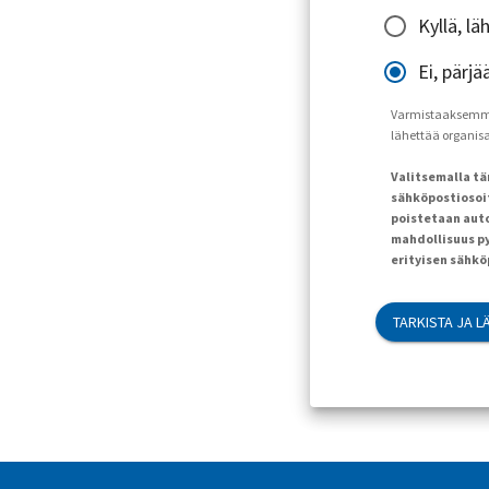
Kyllä, l
Ei, pärjä
Varmistaaksemme, 
lähettää organisaa
Valitsemalla t
sähköpostiosoit
poistetaan auto
mahdollisuus py
erityisen sähk
TARKISTA JA L