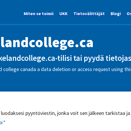
Miten se toimii
UKK
Tietovälittäjät
Blogi
Os
landcollege.ca
kelandcollege.ca-tilisi tai pyydä tietojas
 college canada a data deletion or access request using th
uodaksesi pyyntöviestin, jonka voit sen jälkeen tarkistaa ja
pi
*