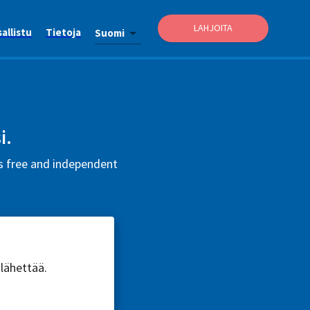
LAHJOITA
allistu
Tietoja
Suomi
i.
is free and independent
 lähettää.