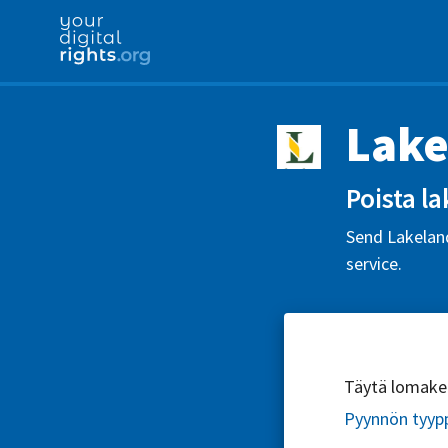
Lake
Poista la
Send Lakeland
service.
Täytä lomake l
Pyynnön tyyp