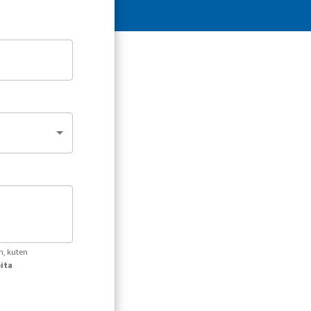
n, kuten
oita