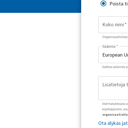
Poista t
Koko nimi
*
Organisaatio käyt
Säännös
*
Valitse säännös asu
Lisätietoja 
Voit halutessasi 
käyttäjänimi, as
organisaatiolla 
Ota älykäs ja