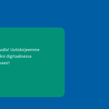
 avulla! Uutiskirjeemme
ksi digitaalisessa
maasi!