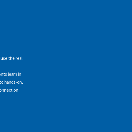
ause the real
nts learn in
 to hands-on,
connection