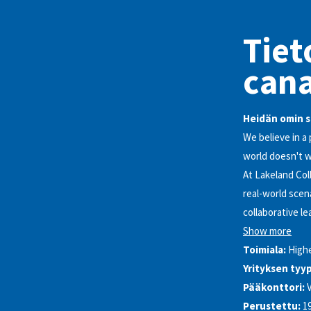
Tiet
cana
Heidän omin s
We believe in a
world doesn't w
At Lakeland Coll
real-world scen
collaborative l
Show more
Toimiala:
High
Yrityksen tyyp
Pääkonttori:
Perustettu:
1