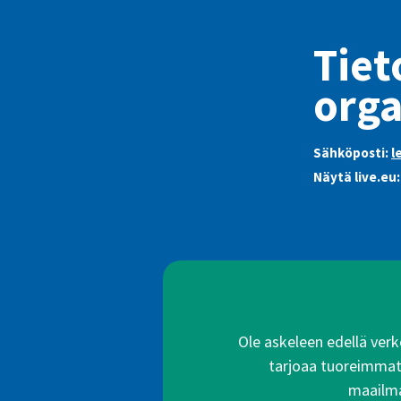
Tiet
orga
Sähköposti:
l
Näytä live.eu
Ole askeleen edellä verko
tarjoaa tuoreimmat a
maailma