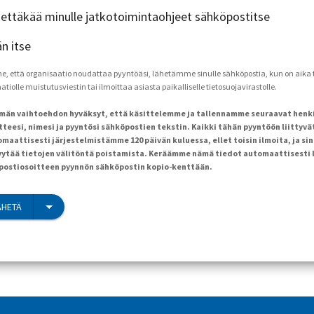
ähettäkää minulle jatkotoimintaohjeet sähköpostitse
än itse
että organisaatio noudattaa pyyntöäsi, lähetämme sinulle sähköpostia, kun on aika to
tiolle muistutusviestin tai ilmoittaa asiasta paikalliselle tietosuojavirastolle.
ämän vaihtoehdon hyväksyt, että käsittelemme ja tallennamme seuraavat henk
teesi, nimesi ja pyyntösi sähköpostien tekstin. Kaikki tähän pyyntöön liittyvä
maattisesti järjestelmistämme 120 päivän kuluessa, ellet toisin ilmoita, ja sin
ytää tietojen välitöntä poistamista. Keräämme nämä tiedot automaattisesti 
öpostiosoitteen pyynnön sähköpostin kopio-kenttään.
ÄHETÄ