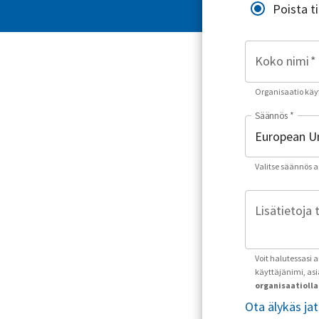
Poista t
Koko nimi
*
Organisaatio käyt
Säännös
*
Valitse säännös asu
Lisätietoja 
Voit halutessasi 
käyttäjänimi, as
organisaatiolla 
Ota älykäs ja