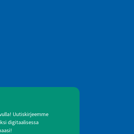
 avulla! Uutiskirjeemme
ksi digitaalisessa
maasi!