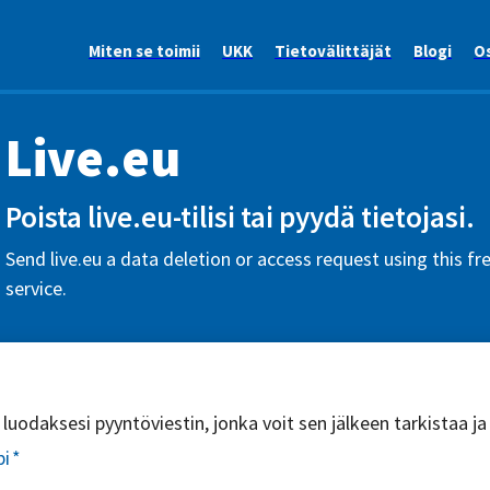
Miten se toimii
UKK
Tietovälittäjät
Blogi
Os
Live.eu
Poista live.eu-tilisi tai pyydä tietojasi.
Send live.eu a data deletion or access request using this f
service.
uodaksesi pyyntöviestin, jonka voit sen jälkeen tarkistaa ja
pi
*