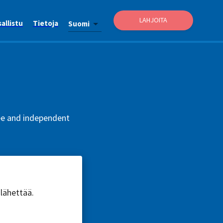
LAHJOITA
allistu
Tietoja
Suomi
ree and independent
 lähettää.