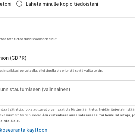
ietoni
Lähetä minulle kopio tiedoistani
tää tätä tietoa tunnistaakseen sinut.
inpaikkasi perusteella, ellei sinulla ole erityistä syytä valita toisin.
tunnistautumiseen (valinnainen)
antaa lisätietoja, jotka auttavat organisaatiota löytämään tietosi heidän järjestelmistää
iakasnumero tai tilinumero.
Älä kuitenkaan anna salasanaasi tai henkilötietoja, j
ei vielä ole.
tkoseuranta käyttöön