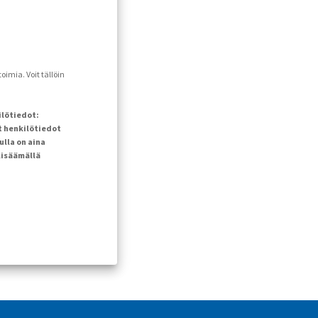
imia. Voit tällöin
ilötiedot:
t henkilötiedot
ulla on aina
lisäämällä