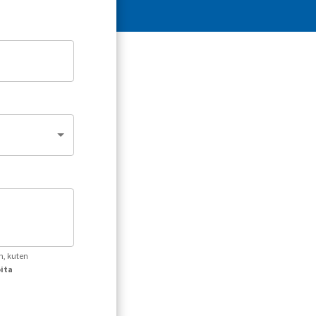
n, kuten
oita