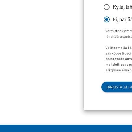
Kyllä, l
Ei, pärjä
Varmistaaksemme, 
lähettää organisaa
Valitsemalla t
sähköpostiosoit
poistetaan auto
mahdollisuus py
erityisen sähk
TARKISTA JA L