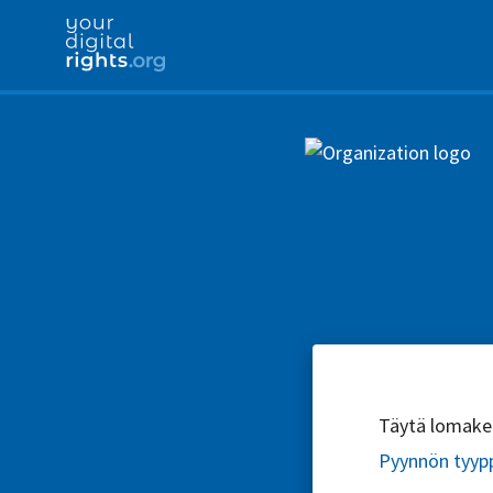
Täytä lomake l
Pyynnön tyyp