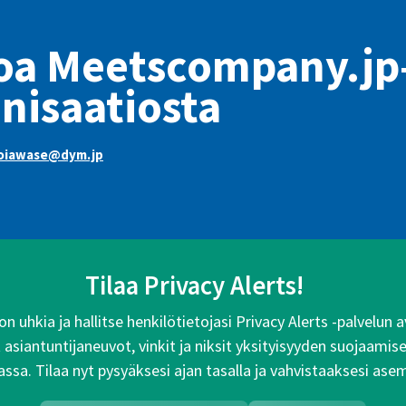
oa Meetscompany.jp
nisaatiosta
oiawase@dym.jp
Tilaa Privacy Alerts!
n uhkia ja hallitse henkilötietojasi Privacy Alerts -palvelun
siantuntijaneuvot, vinkit ja niksit yksityisyyden suojaamise
ssa. Tilaa nyt pysyäksesi ajan tasalla ja vahvistaaksesi ase