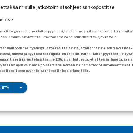
ähettäkää minulle jatkotoimintaohjeet sähköpostitse
än itse
että organisaatio noudattaa pyyntöäsi, lähetämme sinulle sähköpostia, kun on aika to
tiolle muistutusviestin tai ilmoittaa asiasta paikalliselle tietosuojavirastolle.
ämän vaihtoehdon hyväksyt, että käsittelemme ja tallennamme seuraavat henk
teesi, nimesi ja pyyntösi sähköpostien tekstin. Kaikki tähän pyyntöön liittyvä
maattisesti järjestelmistämme 120 päivän kuluessa, ellet toisin ilmoita, ja sin
ytää tietojen välitöntä poistamista. Keräämme nämä tiedot automaattisesti 
öpostiosoitteen pyynnön sähköpostin kopio-kenttään.
ÄHETÄ