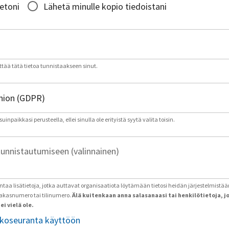
ietoni
Lähetä minulle kopio tiedoistani
tää tätä tietoa tunnistaakseen sinut.
inpaikkasi perusteella, ellei sinulla ole erityistä syytä valita toisin.
tunnistautumiseen (valinnainen)
antaa lisätietoja, jotka auttavat organisaatiota löytämään tietosi heidän järjestelmistää
iakasnumero tai tilinumero.
Älä kuitenkaan anna salasanaasi tai henkilötietoja, j
ei vielä ole.
tkoseuranta käyttöön