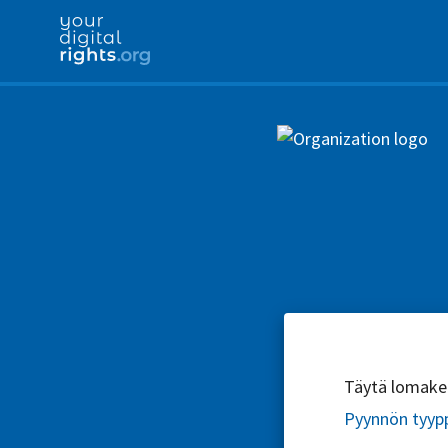
Täytä lomake l
Pyynnön tyyp