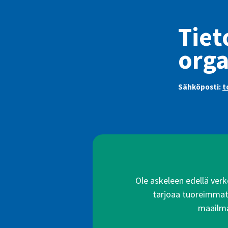
Tiet
orga
Sähköposti:
t
Ole askeleen edellä verko
tarjoaa tuoreimmat a
maailma