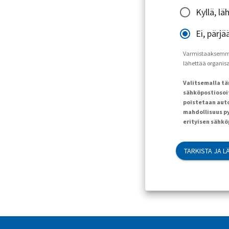
Kyllä, l
Ei, pärjä
Varmistaaksemme, 
lähettää organisaa
Valitsemalla t
sähköpostiosoit
poistetaan auto
mahdollisuus py
erityisen sähk
TARKISTA JA L