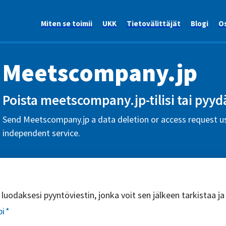
Miten se toimii
UKK
Tietovälittäjät
Blogi
Os
Meetscompany.jp
Poista meetscompany.jp-tilisi tai pyydä
Send Meetscompany.jp a data deletion or access request us
independent service.
uodaksesi pyyntöviestin, jonka voit sen jälkeen tarkistaa ja
pi
*