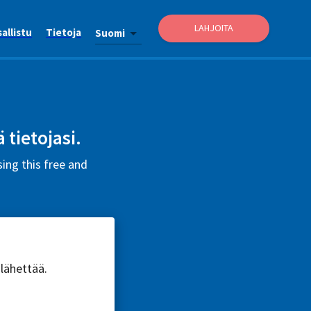
LAHJOITA
allistu
Tietoja
Suomi
 tietojasi.
ing this free and
 lähettää.