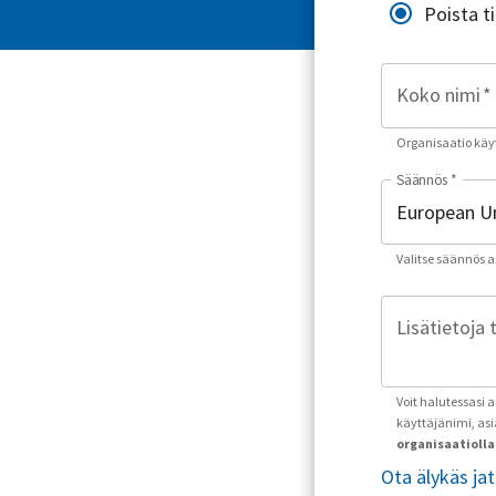
Poista t
Koko nimi
*
Organisaatio käyt
Säännös
*
Valitse säännös asu
Lisätietoja 
Voit halutessasi 
käyttäjänimi, as
organisaatiolla 
Ota älykäs ja