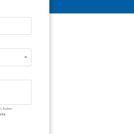
n, kuten
oita