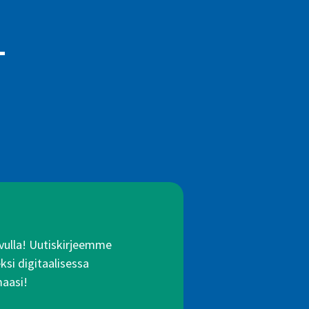
-
 avulla! Uutiskirjeemme
ksi digitaalisessa
maasi!