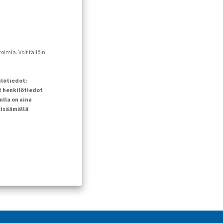
imia. Voit tällöin
ilötiedot:
t henkilötiedot
ulla on aina
lisäämällä