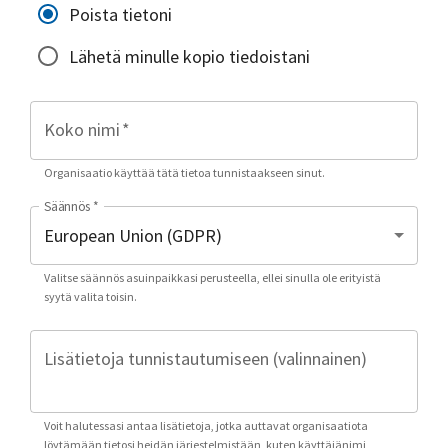
Poista tietoni
Lähetä minulle kopio tiedoistani
Koko nimi
*
Organisaatio käyttää tätä tietoa tunnistaakseen sinut.
Säännös
*
Valitse säännös asuinpaikkasi perusteella, ellei sinulla ole erityistä
syytä valita toisin.
Lisätietoja tunnistautumiseen (valinnainen)
Voit halutessasi antaa lisätietoja, jotka auttavat organisaatiota
löytämään tietosi heidän järjestelmistään, kuten käyttäjänimi,