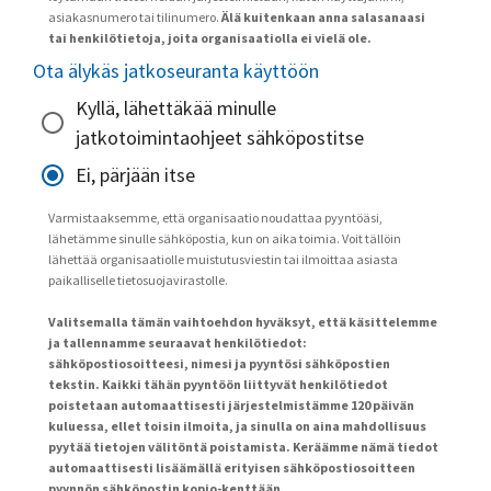
asiakasnumero tai tilinumero.
Älä kuitenkaan anna salasanaasi
tai henkilötietoja, joita organisaatiolla ei vielä ole.
Ota älykäs jatkoseuranta käyttöön
Kyllä, lähettäkää minulle
jatkotoimintaohjeet sähköpostitse
Ei, pärjään itse
Varmistaaksemme, että organisaatio noudattaa pyyntöäsi,
lähetämme sinulle sähköpostia, kun on aika toimia. Voit tällöin
lähettää organisaatiolle muistutusviestin tai ilmoittaa asiasta
paikalliselle tietosuojavirastolle.
Valitsemalla tämän vaihtoehdon hyväksyt, että käsittelemme
ja tallennamme seuraavat henkilötiedot:
sähköpostiosoitteesi, nimesi ja pyyntösi sähköpostien
tekstin. Kaikki tähän pyyntöön liittyvät henkilötiedot
poistetaan automaattisesti järjestelmistämme 120 päivän
kuluessa, ellet toisin ilmoita, ja sinulla on aina mahdollisuus
pyytää tietojen välitöntä poistamista. Keräämme nämä tiedot
automaattisesti lisäämällä erityisen sähköpostiosoitteen
pyynnön sähköpostin kopio-kenttään.