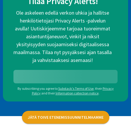
Tilaa Privacy Alerts!
Ole askeleen edellä verkon uhkia ja hallitse
henkilötietojasi Privacy Alerts -palvelun
avulla! Uutiskirjeemme tarjoaa tuoreimmat
asiantuntijaneuvot, vinkit ja niksit
yksityisyyden suojaamiseksi digitaalisessa
maailmassa. Tilaa nyt pysyäksesi ajan tasalla
ja vahvistaaksesi asemaasi!
By subscribing you agree to
Substack's Terms of Use
,
their
Privacy
Policy
and their
Information collection notice
.
JÄTÄ TOIVE ETENEMISSUUNNITELMAAMME