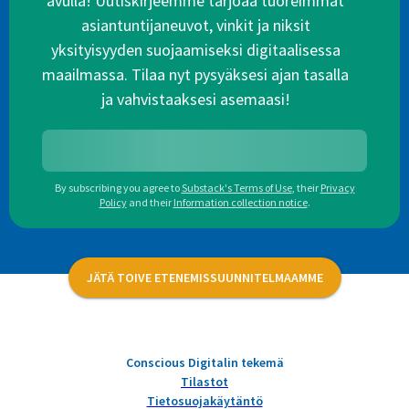
avulla! Uutiskirjeemme tarjoaa tuoreimmat
asiantuntijaneuvot, vinkit ja niksit
yksityisyyden suojaamiseksi digitaalisessa
maailmassa. Tilaa nyt pysyäksesi ajan tasalla
ja vahvistaaksesi asemaasi!
By subscribing you agree to
Substack's Terms of Use
,
their
Privacy
Policy
and their
Information collection notice
.
JÄTÄ TOIVE ETENEMISSUUNNITELMAAMME
Conscious Digitalin tekemä
Tilastot
Tietosuojakäytäntö