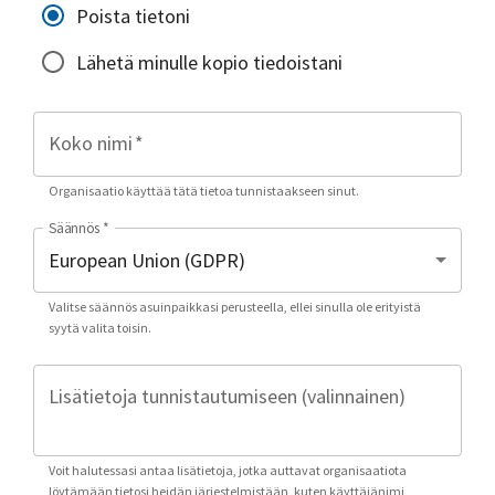
Poista tietoni
Lähetä minulle kopio tiedoistani
Koko nimi
*
Organisaatio käyttää tätä tietoa tunnistaakseen sinut.
Säännös
*
Valitse säännös asuinpaikkasi perusteella, ellei sinulla ole erityistä
syytä valita toisin.
Lisätietoja tunnistautumiseen (valinnainen)
Voit halutessasi antaa lisätietoja, jotka auttavat organisaatiota
löytämään tietosi heidän järjestelmistään, kuten käyttäjänimi,