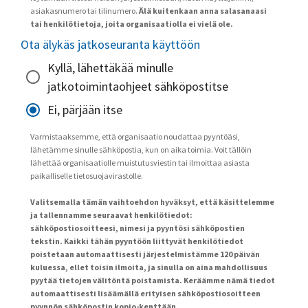
asiakasnumero tai tilinumero.
Älä kuitenkaan anna salasanaasi
tai henkilötietoja, joita organisaatiolla ei vielä ole.
Ota älykäs jatkoseuranta käyttöön
Kyllä, lähettäkää minulle
jatkotoimintaohjeet sähköpostitse
Ei, pärjään itse
Varmistaaksemme, että organisaatio noudattaa pyyntöäsi,
lähetämme sinulle sähköpostia, kun on aika toimia. Voit tällöin
lähettää organisaatiolle muistutusviestin tai ilmoittaa asiasta
paikalliselle tietosuojavirastolle.
Valitsemalla tämän vaihtoehdon hyväksyt, että käsittelemme
ja tallennamme seuraavat henkilötiedot:
sähköpostiosoitteesi, nimesi ja pyyntösi sähköpostien
tekstin. Kaikki tähän pyyntöön liittyvät henkilötiedot
poistetaan automaattisesti järjestelmistämme 120 päivän
kuluessa, ellet toisin ilmoita, ja sinulla on aina mahdollisuus
pyytää tietojen välitöntä poistamista. Keräämme nämä tiedot
automaattisesti lisäämällä erityisen sähköpostiosoitteen
pyynnön sähköpostin kopio-kenttään.