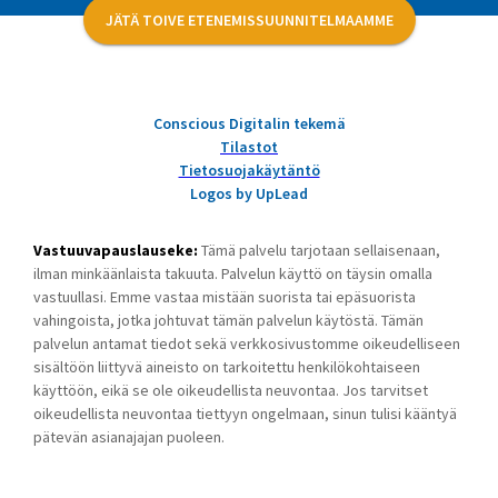
JÄTÄ TOIVE ETENEMISSUUNNITELMAAMME
Conscious Digitalin tekemä
Tilastot
Tietosuojakäytäntö
Logos by UpLead
Vastuuvapauslauseke:
Tämä palvelu tarjotaan sellaisenaan,
ilman minkäänlaista takuuta. Palvelun käyttö on täysin omalla
vastuullasi. Emme vastaa mistään suorista tai epäsuorista
vahingoista, jotka johtuvat tämän palvelun käytöstä. Tämän
palvelun antamat tiedot sekä verkkosivustomme oikeudelliseen
sisältöön liittyvä aineisto on tarkoitettu henkilökohtaiseen
käyttöön, eikä se ole oikeudellista neuvontaa. Jos tarvitset
oikeudellista neuvontaa tiettyyn ongelmaan, sinun tulisi kääntyä
pätevän asianajajan puoleen.