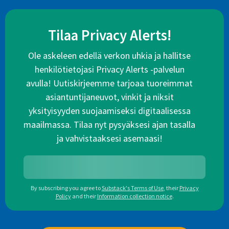
Tilaa Privacy Alerts!
Ole askeleen edellä verkon uhkia ja hallitse
henkilötietojasi Privacy Alerts -palvelun
avulla! Uutiskirjeemme tarjoaa tuoreimmat
asiantuntijaneuvot, vinkit ja niksit
yksityisyyden suojaamiseksi digitaalisessa
maailmassa. Tilaa nyt pysyäksesi ajan tasalla
ja vahvistaaksesi asemaasi!
By subscribing you agree to
Substack's Terms of Use
,
their
Privacy
Policy
and their
Information collection notice
.