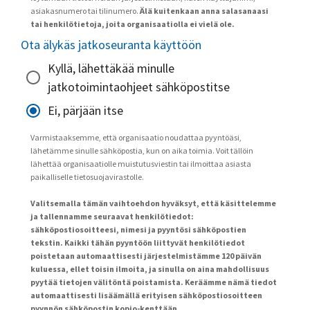
asiakasnumero tai tilinumero.
Älä kuitenkaan anna salasanaasi
tai henkilötietoja, joita organisaatiolla ei vielä ole.
Ota älykäs jatkoseuranta käyttöön
Kyllä, lähettäkää minulle
jatkotoimintaohjeet sähköpostitse
Ei, pärjään itse
Varmistaaksemme, että organisaatio noudattaa pyyntöäsi,
lähetämme sinulle sähköpostia, kun on aika toimia. Voit tällöin
lähettää organisaatiolle muistutusviestin tai ilmoittaa asiasta
paikalliselle tietosuojavirastolle.
Valitsemalla tämän vaihtoehdon hyväksyt, että käsittelemme
ja tallennamme seuraavat henkilötiedot:
sähköpostiosoitteesi, nimesi ja pyyntösi sähköpostien
tekstin. Kaikki tähän pyyntöön liittyvät henkilötiedot
poistetaan automaattisesti järjestelmistämme 120 päivän
kuluessa, ellet toisin ilmoita, ja sinulla on aina mahdollisuus
pyytää tietojen välitöntä poistamista. Keräämme nämä tiedot
automaattisesti lisäämällä erityisen sähköpostiosoitteen
pyynnön sähköpostin kopio-kenttään.