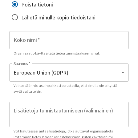
Poista tietoni
Lähetä minulle kopio tiedoistani
Koko nimi
*
Organisaatio käyttää tätä tietoa tunnistaakseen sinut.
Säännös
*
Valitse säännös asuinpaikkasi perusteella, ellei sinulla ole erityistä
syytä valita toisin.
Lisätietoja tunnistautumiseen (valinnainen)
Voit halutessasi antaa lisätietoja, jotka auttavat organisaatiota
löytämään tietosi heidän järjestelmistään, kuten käyttäjänimi,