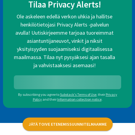
Tilaa Privacy Alerts!
Ole askeleen edellä verkon uhkia ja hallitse
henkilötietojasi Privacy Alerts -palvelun
avulla! Uutiskirjeemme tarjoaa tuoreimmat
asiantuntijaneuvot, vinkit ja niksit
yksityisyyden suojaamiseksi digitaalisessa
maailmassa. Tilaa nyt pysyäksesi ajan tasalla
ja vahvistaaksesi asemaasi!
By subscribing you agree to
Substack's Terms of Use
,
their
Privacy
Policy
and their
Information collection notice
.
JÄTÄ TOIVE ETENEMISSUUNNITELMAAMME