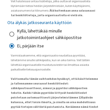
Voit halutessasi antaa lisätietoja, jotka auttavat organisaatiota
löytämään tietosi heidän järjestelmistään, kuten käyttäjänimi,
asiakasnumero tai tilinumero.
Älä kuitenkaan anna salasanaasi
tai henkilötietoja, joita organisaatiolla ei vielä ole.
Ota älykäs jatkoseuranta käyttöön
Kyllä, lähettäkää minulle
jatkotoimintaohjeet sähköpostitse
Ei, pärjään itse
Varmistaaksemme, että organisaatio noudattaa pyyntöäsi,
lähetämme sinulle sähköpostia, kun on aika toimia. Voit tällöin
lähettää organisaatiolle muistutusviestin tai ilmoittaa asiasta
paikalliselle tietosuojavirastolle.
Valitsemalla tämän vaihtoehdon hyväksyt, että käsittelemme
ja tallennamme seuraavat henkilötiedot:
sähköpostiosoitteesi, nimesi ja pyyntösi sähköpostien
tekstin. Kaikki tähän pyyntöön liittyvät henkilötiedot
poistetaan automaattisesti järjestelmistämme 120 päivän
kuluessa, ellet toisin ilmoita, ja sinulla on aina mahdollisuus
pyytää tietojen välitöntä poistamista. Keräämme nämä tiedot