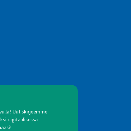
 avulla! Uutiskirjeemme
ksi digitaalisessa
maasi!