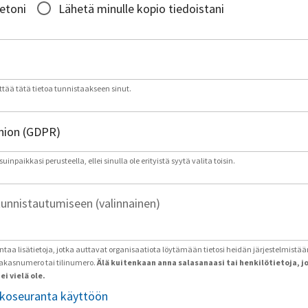
ietoni
Lähetä minulle kopio tiedoistani
tää tätä tietoa tunnistaakseen sinut.
inpaikkasi perusteella, ellei sinulla ole erityistä syytä valita toisin.
tunnistautumiseen (valinnainen)
antaa lisätietoja, jotka auttavat organisaatiota löytämään tietosi heidän järjestelmistää
iakasnumero tai tilinumero.
Älä kuitenkaan anna salasanaasi tai henkilötietoja, j
ei vielä ole.
tkoseuranta käyttöön