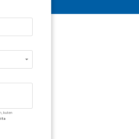
n, kuten
oita