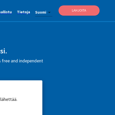
LAHJOITA
allistu
Tietoja
Suomi
si.
is free and independent
 lähettää.