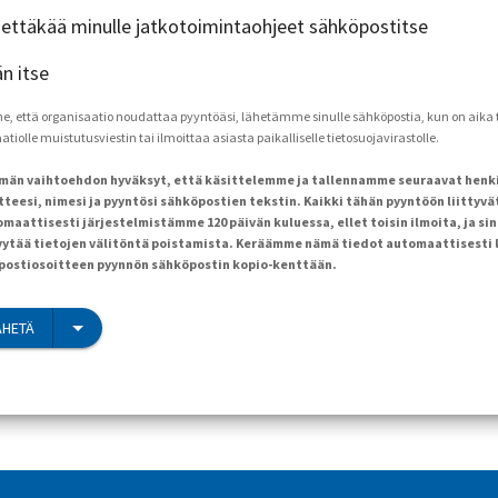
ähettäkää minulle jatkotoimintaohjeet sähköpostitse
än itse
että organisaatio noudattaa pyyntöäsi, lähetämme sinulle sähköpostia, kun on aika to
tiolle muistutusviestin tai ilmoittaa asiasta paikalliselle tietosuojavirastolle.
ämän vaihtoehdon hyväksyt, että käsittelemme ja tallennamme seuraavat henk
teesi, nimesi ja pyyntösi sähköpostien tekstin. Kaikki tähän pyyntöön liittyvä
maattisesti järjestelmistämme 120 päivän kuluessa, ellet toisin ilmoita, ja sin
ytää tietojen välitöntä poistamista. Keräämme nämä tiedot automaattisesti 
öpostiosoitteen pyynnön sähköpostin kopio-kenttään.
ÄHETÄ