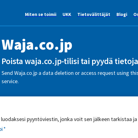
Miten se toimii
UKK
Tietovälittäjät
Blogi
Os
Waja.co.jp
Poista waja.co.jp-tilisi tai pyydä tietoja
Send Waja.co.jp a data deletion or access request using th
service.
uodaksesi pyyntöviestin, jonka voit sen jälkeen tarkistaa ja
pi
*