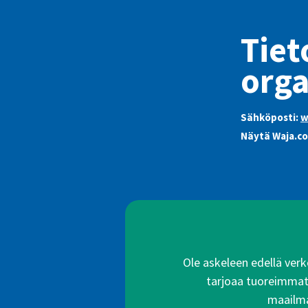
Tiet
orga
Sähköposti:
w
Näytä Waja.co
Ole askeleen edellä verko
tarjoaa tuoreimmat a
maailma