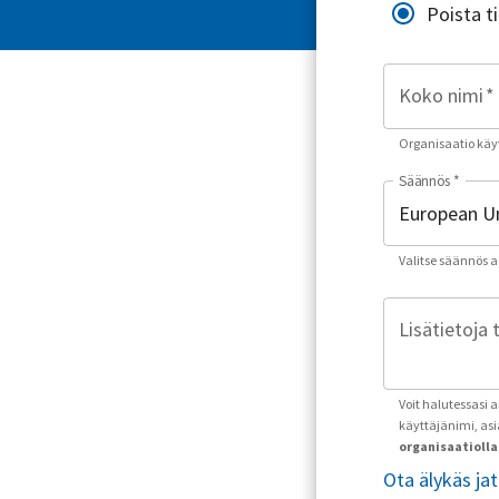
Poista t
Koko nimi
*
Organisaatio käyt
Säännös
*
Valitse säännös asu
Lisätietoja 
Voit halutessasi 
käyttäjänimi, as
organisaatiolla 
Ota älykäs ja