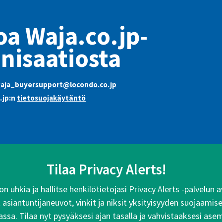
oa Waja.co.jp-
nisaatiosta
aja_buyersupport@locondo.co.jp
.jp:n
tietosuojakäytäntö
Tilaa Privacy Alerts!
n uhkia ja hallitse henkilötietojasi Privacy Alerts -palvelun
siantuntijaneuvot, vinkit ja niksit yksityisyyden suojaamise
ssa. Tilaa nyt pysyäksesi ajan tasalla ja vahvistaaksesi ase