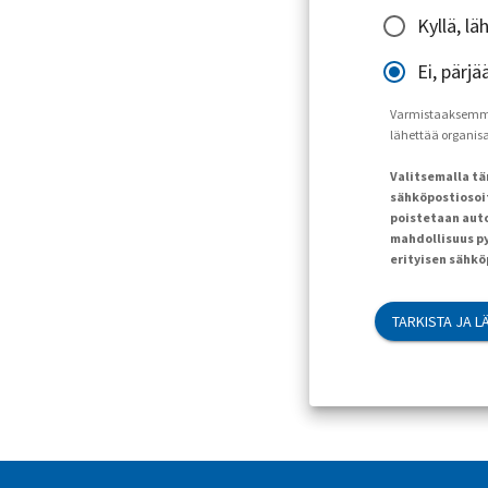
Kyllä, l
Ei, pärjä
Varmistaaksemme, 
lähettää organisaa
Valitsemalla t
sähköpostiosoit
poistetaan auto
mahdollisuus py
erityisen sähk
TARKISTA JA L