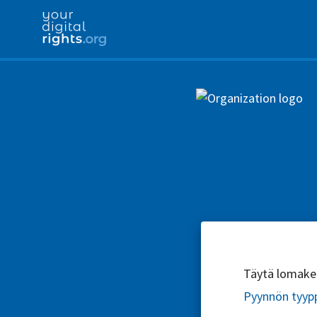
Täytä lomake l
Pyynnön tyyp