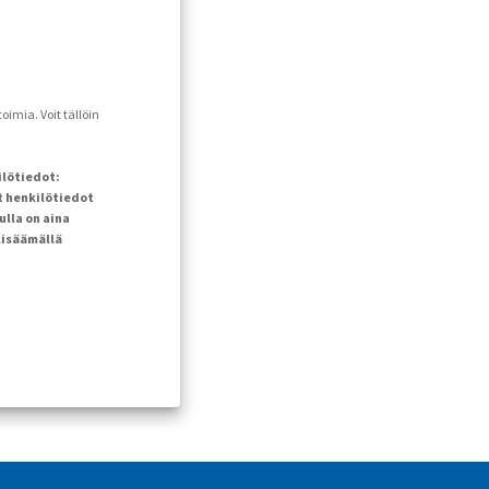
imia. Voit tällöin
ilötiedot:
t henkilötiedot
ulla on aina
lisäämällä