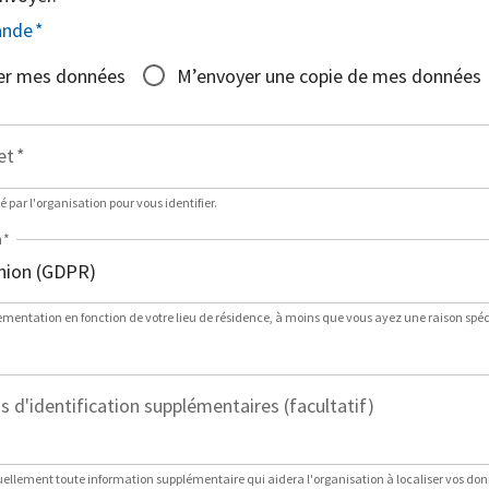
ande
*
er mes données
M’envoyer une copie de mes données
et
*
sé par l'organisation pour vous identifier.
n
*
lementation en fonction de votre lieu de résidence, à moins que vous ayez une raison spéci
 d'identification supplémentaires (facultatif)
ellement toute information supplémentaire qui aidera l'organisation à localiser vos do