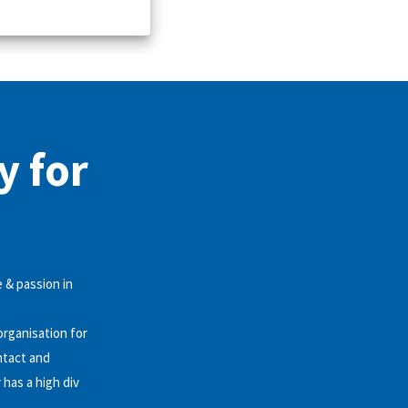
y for
 & passion in
organisation for
ntact and
has a high div