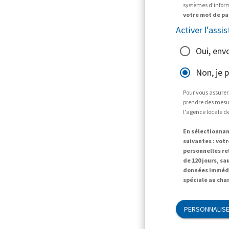
systèmes d'informa
votre mot de pa
Activer l'assis
Oui, env
Non, je 
Pour vous assurer
prendre des mesur
l'agence locale d
En sélectionnan
suivantes : vot
personnelles r
de 120 jours, sa
données immédi
spéciale au cha
PERSONNALISE