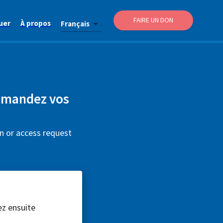
FAIRE UN DON
uer
À propos
Français
emandez vos
on or access request
ez ensuite