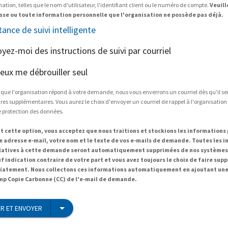
tion, telles que le nom d'utilisateur, l'identifiant client ou le numéro de compte.
Veuill
sse ou toute information personnelle que l'organisation ne possède pas déjà.
tance de suivi intelligente
oyez-moi des instructions de suivi par courriel
peux me débrouiller seul
 que l'organisation répond à votre demande, nous vous enverrons un courriel dès qu'il s
es supplémentaires. Vous aurez le choix d'envoyer un courriel de rappel à l'organisation
e protection des données.
t cette option, vous acceptez que nous traitions et stockions les informations
re adresse e-mail, votre nom et le texte de vos e-mails de demande. Toutes les 
elatives à cette demande seront automatiquement supprimées de nos systèmes 
uf indication contraire de votre part et vous avez toujours le choix de faire sup
atement. Nous collectons ces informations automatiquement en ajoutant une
mp Copie Carbonne (CC) de l'e-mail de demande.
R ET ENVOYER