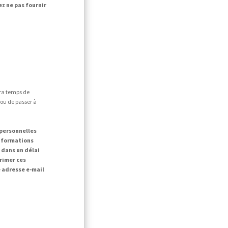
ez ne pas fournir
era temps de
 ou de passer à
 personnelles
informations
dans un délai
primer ces
 adresse e-mail