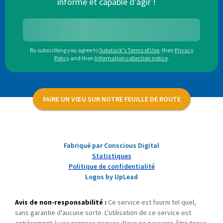
informé et capable d'agir !
By subscribing you agree to
Substack's Terms of Use
,
their
Privacy
Policy
and their
Information collection notice
.
FAIRE UN VŒU SUR NOTRE FEUILLE DE ROUTE
Fabriqué par Conscious Digital
Statistiques
Politique de confidentialité
Logos by UpLead
Avis de non-responsabilité :
Ce service est fourni tel quel,
sans garantie d'aucune sorte. L'utilisation de ce service est