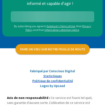
informé et capable d'agir !
By subscribing you agree to
Substack's Terms of Use
,
their
Privacy
Policy
and their
Information collection notice
.
FAIRE UN VŒU SUR NOTRE FEUILLE DE ROUTE
Fabriqué par Conscious Digital
Statistiques
Politique de confidentialité
Logos by UpLead
Avis de non-responsabilité :
Ce service est fourni tel quel,
sans garantie d'aucune sorte. L'utilisation de ce service est