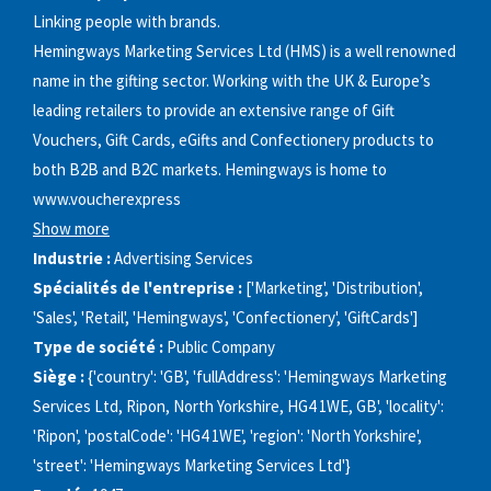
Linking people with brands.
Hemingways Marketing Services Ltd (HMS) is a well renowned
name in the gifting sector. Working with the UK & Europe’s
leading retailers to provide an extensive range of Gift
Vouchers, Gift Cards, eGifts and Confectionery products to
both B2B and B2C markets. Hemingways is home to
www.voucherexpress
Show more
Industrie :
Advertising Services
Spécialités de l'entreprise :
['Marketing', 'Distribution',
'Sales', 'Retail', 'Hemingways', 'Confectionery', 'GiftCards']
Type de société :
Public Company
Siège :
{'country': 'GB', 'fullAddress': 'Hemingways Marketing
Services Ltd, Ripon, North Yorkshire, HG4 1WE, GB', 'locality':
'Ripon', 'postalCode': 'HG4 1WE', 'region': 'North Yorkshire',
'street': 'Hemingways Marketing Services Ltd'}