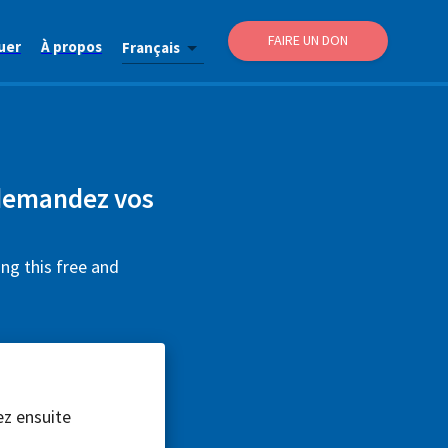
FAIRE UN DON
uer
À propos
Français
 demandez vos
ng this free and
ez ensuite