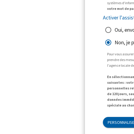
systèmes d'informa
votre mot de pa
Activer l'assis
Oui, env
Non, je 
Pour vous assurer
prendre des mesur
l'agence locale d
En sélectionnan
suivantes : vot
personnelles r
de 120 jours, sa
données immédi
spéciale au cha
PERSONNALISE