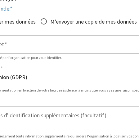
ande
*
er mes données
M’envoyer une copie de mes données
et
*
sé par l'organisation pour vous identifier.
n
*
lementation en fonction de votre lieu de résidence, à moins que vous ayez une raison spéci
 d'identification supplémentaires (facultatif)
ellement toute information supplémentaire qui aidera l'organisation à localiser vos do