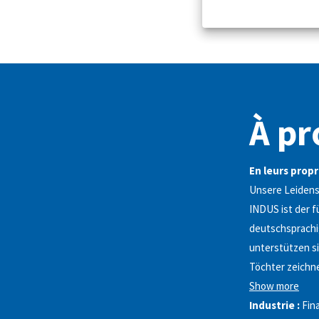
À pr
En leurs propr
Unsere Leidensc
INDUS ist der f
deutschsprachi
unterstützen si
Töchter zeichn
Show more
Industrie :
Fin