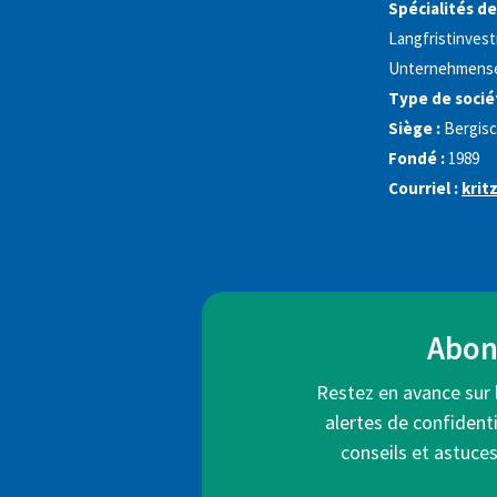
Spécialités de
Langfristinves
Unternehmense
Type de sociét
Siège :
Bergisc
Fondé :
1989
Courriel :
krit
Abonn
Restez en avance sur 
alertes de confidenti
conseils et astuce