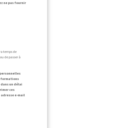
ez ne pas fournir
era temps de
 ou de passer à
 personnelles
informations
dans un délai
primer ces
 adresse e-mail