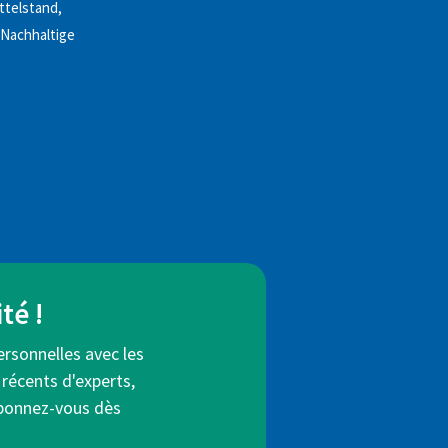
ttelstand,
 Nachhaltige
té !
ersonnelles avec les
 récents d'experts,
Abonnez-vous dès