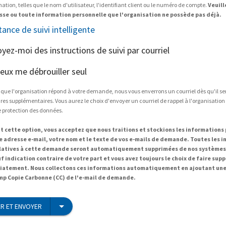
tion, telles que le nom d'utilisateur, l'identifiant client ou le numéro de compte.
Veuill
sse ou toute information personnelle que l'organisation ne possède pas déjà.
tance de suivi intelligente
oyez-moi des instructions de suivi par courriel
peux me débrouiller seul
 que l'organisation répond à votre demande, nous vous enverrons un courriel dès qu'il s
es supplémentaires. Vous aurez le choix d'envoyer un courriel de rappel à l'organisation
e protection des données.
t cette option, vous acceptez que nous traitions et stockions les informations
re adresse e-mail, votre nom et le texte de vos e-mails de demande. Toutes les 
elatives à cette demande seront automatiquement supprimées de nos systèmes 
uf indication contraire de votre part et vous avez toujours le choix de faire sup
atement. Nous collectons ces informations automatiquement en ajoutant une
mp Copie Carbonne (CC) de l'e-mail de demande.
R ET ENVOYER