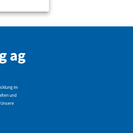
g ag
icklung im
aften und
. Unsere