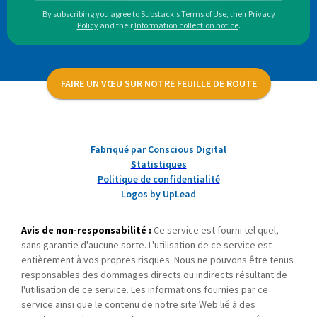
By subscribing you agree to
Substack's Terms of Use
,
their
Privacy
Policy
and their
Information collection notice
.
FAIRE UN VŒU SUR NOTRE FEUILLE DE ROUTE
Fabriqué par Conscious Digital
Statistiques
Politique de confidentialité
Logos by UpLead
Avis de non-responsabilité :
Ce service est fourni tel quel,
sans garantie d'aucune sorte. L'utilisation de ce service est
entièrement à vos propres risques. Nous ne pouvons être tenus
responsables des dommages directs ou indirects résultant de
l'utilisation de ce service. Les informations fournies par ce
service ainsi que le contenu de notre site Web lié à des