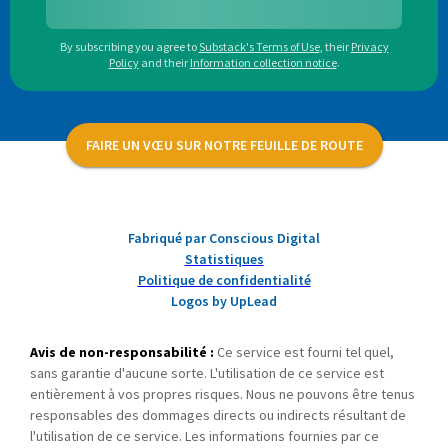
By subscribing you agree to
Substack's Terms of Use
,
their
Privacy
Policy
and their
Information collection notice
.
FAIRE UN VŒU SUR NOTRE FEUILLE DE ROUTE
Fabriqué par Conscious Digital
Statistiques
Politique de confidentialité
Logos by UpLead
Avis de non-responsabilité :
Ce service est fourni tel quel,
sans garantie d'aucune sorte. L'utilisation de ce service est
entièrement à vos propres risques. Nous ne pouvons être tenus
responsables des dommages directs ou indirects résultant de
l'utilisation de ce service. Les informations fournies par ce