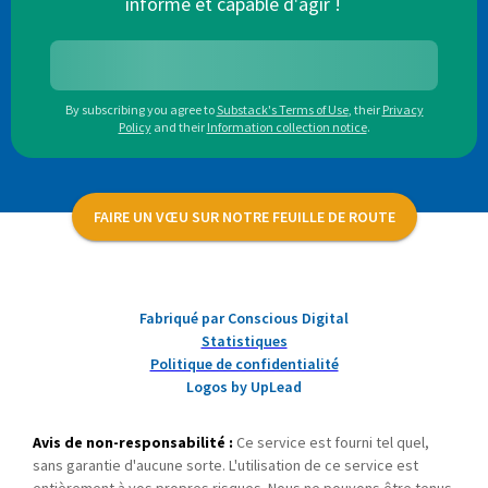
informé et capable d'agir !
By subscribing you agree to
Substack's Terms of Use
,
their
Privacy
Policy
and their
Information collection notice
.
FAIRE UN VŒU SUR NOTRE FEUILLE DE ROUTE
Fabriqué par Conscious Digital
Statistiques
Politique de confidentialité
Logos by UpLead
Avis de non-responsabilité :
Ce service est fourni tel quel,
sans garantie d'aucune sorte. L'utilisation de ce service est