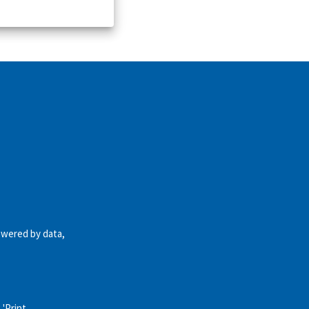
owered by data,
 'Print