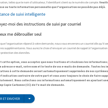
tion, telles que le nom d'utilisateur, l'identifiant client ou le numéro de compte.
Veuill
sse ou toute information personnelle que l'organisation ne possède pas déjà.
tance de suivi intelligente
oyez-moi des instructions de suivi par courriel
peux me débrouiller seul
 que l'organisation répond à votre demande, nous vous enverrons un courriel dès qu'il s
es supplémentaires. Vous aurez le choix d'envoyer un courriel de rappel à l'organisation
e protection des données.
t cette option, vous acceptez que nous traitions et stockions les informations
re adresse e-mail, votre nom et le texte de vos e-mails de demande. Toutes les 
elatives à cette demande seront automatiquement supprimées de nos systèmes 
uf indication contraire de votre part et vous avez toujours le choix de faire sup
atement. Nous collectons ces informations automatiquement en ajoutant une
mp Copie Carbonne (CC) de l'e-mail de demande.
R ET ENVOYER