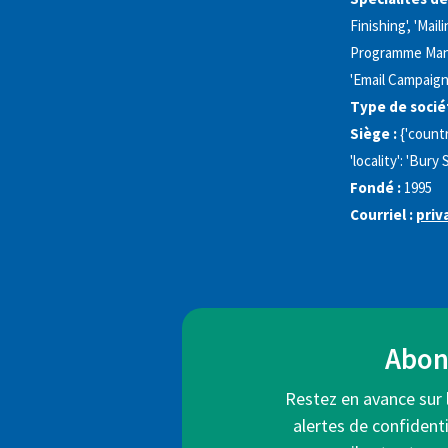
Finishing', 'Mai
Programme Manag
'Email Campaign
Type de sociét
Siège :
{'countr
'locality': 'Bury
Fondé :
1995
Courriel :
priv
Abonn
Restez en avance sur 
alertes de confidenti