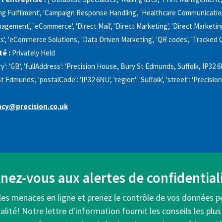
ling Fulfilment', 'Campaign Response Handling', 'Healthcare Communication
ement', 'eCommerce', 'Direct Mail', 'Direct Marketing', 'Direct Marketin
s', 'eCommerce Solutions', 'Data Driven Marketing', 'QR codes', 'Tracked 
é :
Privately Held
y': 'GB', 'fullAddress': 'Precision House, Bury St Edmunds, Suffolk, IP32 
 St Edmunds', 'postalCode': 'IP32 6NU', 'region': 'Suffolk', 'street': 'Precisi
acy@precision.co.uk
ez-vous aux alertes de confidentiali
les menaces en ligne et prenez le contrôle de vos données p
alité! Notre lettre d'information fournit les conseils les plus