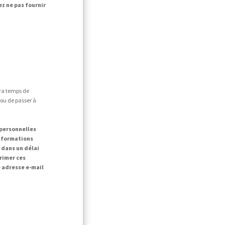
ez ne pas fournir
era temps de
 ou de passer à
 personnelles
informations
dans un délai
primer ces
 adresse e-mail