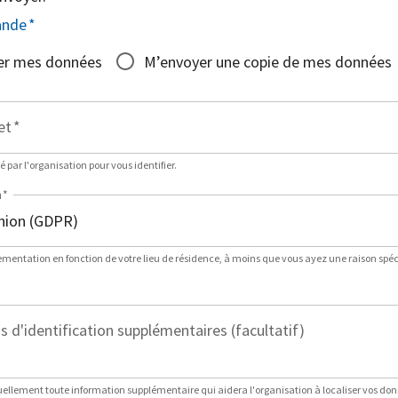
ande
*
er mes données
M’envoyer une copie de mes données
et
*
sé par l'organisation pour vous identifier.
n
*
lementation en fonction de votre lieu de résidence, à moins que vous ayez une raison spéci
 d'identification supplémentaires (facultatif)
ellement toute information supplémentaire qui aidera l'organisation à localiser vos do