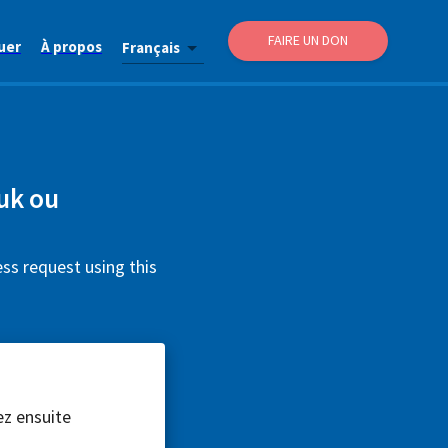
FAIRE UN DON
uer
À propos
Français
uk ou
ss request using this
ez ensuite