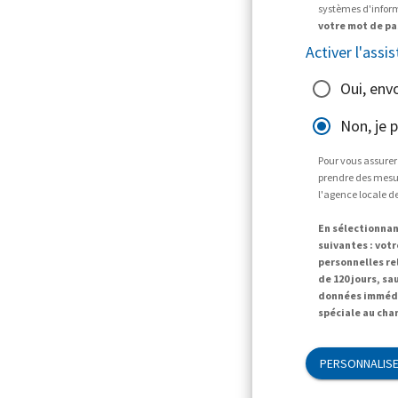
systèmes d'informa
votre mot de pa
Activer l'assis
Oui, env
Non, je 
Pour vous assurer
prendre des mesur
l'agence locale d
En sélectionnan
suivantes : vot
personnelles r
de 120 jours, sa
données immédi
spéciale au cha
PERSONNALISE