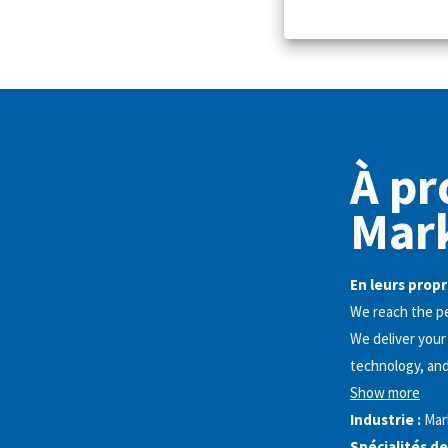
À pr
Mark
En leurs propr
We reach the pe
We deliver your
technology, and
Show more
Industrie :
Mar
Spécialités de