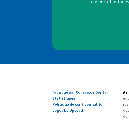
conseils et astuce
Fabriqué par Conscious Digital
Avi
Statistiques
ent
Politique de confidentialité
rés
Logos by UpLead
des
de 