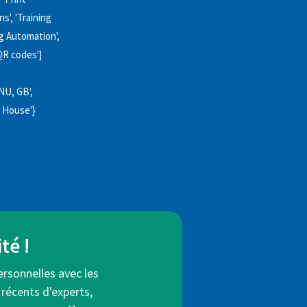
s', 'Training
g Automation',
QR codes']
6NU, GB',
on House'}
té !
ersonnelles avec les
 récents d'experts,