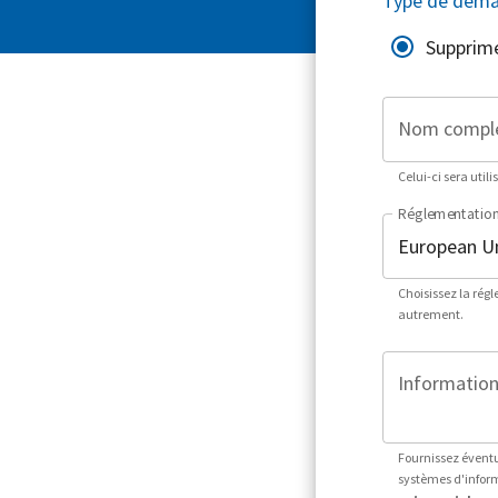
Type de dem
Supprim
Nom compl
Celui-ci sera utili
Réglementatio
Choisissez la rég
autrement.
Informations
Fournissez éventu
systèmes d'informa