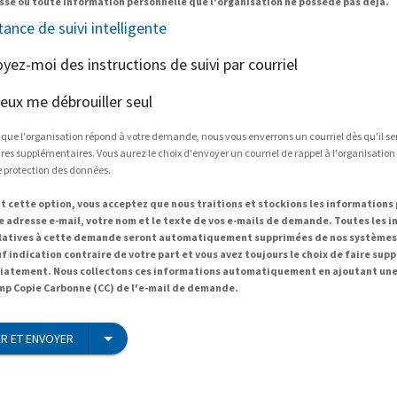
sse ou toute information personnelle que l'organisation ne possède pas déjà.
tance de suivi intelligente
oyez-moi des instructions de suivi par courriel
peux me débrouiller seul
 que l'organisation répond à votre demande, nous vous enverrons un courriel dès qu'il s
es supplémentaires. Vous aurez le choix d'envoyer un courriel de rappel à l'organisation
e protection des données.
t cette option, vous acceptez que nous traitions et stockions les informations
re adresse e-mail, votre nom et le texte de vos e-mails de demande. Toutes les 
elatives à cette demande seront automatiquement supprimées de nos systèmes 
uf indication contraire de votre part et vous avez toujours le choix de faire sup
atement. Nous collectons ces informations automatiquement en ajoutant une
mp Copie Carbonne (CC) de l'e-mail de demande.
R ET ENVOYER