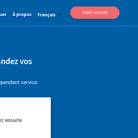
FAIRE UN DON
uer
À propos
Français
andez vos
ependent service.
ez ensuite