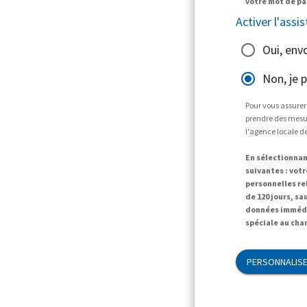
votre mot de pa
Activer l'assis
Oui, env
Non, je 
Pour vous assurer
prendre des mesur
l'agence locale d
En sélectionnan
suivantes : vot
personnelles r
de 120 jours, sa
données immédi
spéciale au cha
PERSONNALISE