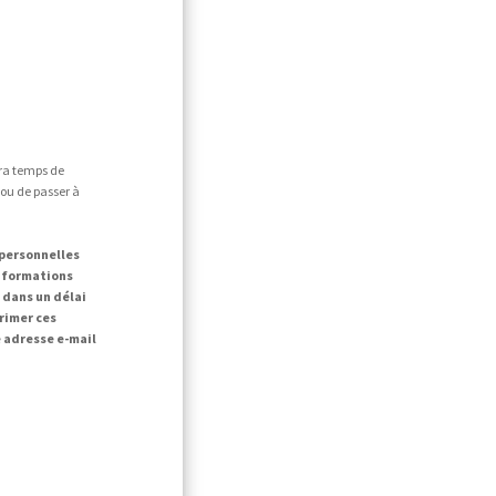
era temps de
 ou de passer à
 personnelles
informations
dans un délai
primer ces
 adresse e-mail