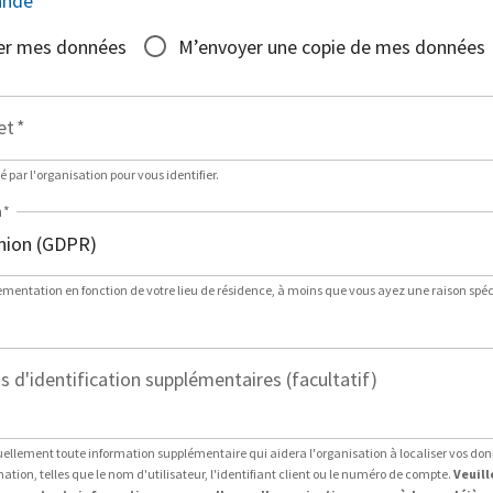
ande
*
er mes données
M’envoyer une copie de mes données
et
*
sé par l'organisation pour vous identifier.
n
*
lementation en fonction de votre lieu de résidence, à moins que vous ayez une raison spéci
 d'identification supplémentaires (facultatif)
ellement toute information supplémentaire qui aidera l'organisation à localiser vos do
tion, telles que le nom d'utilisateur, l'identifiant client ou le numéro de compte.
Veuill