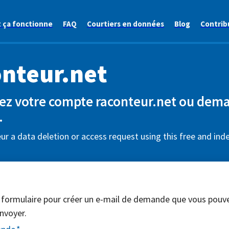
ça fonctionne
FAQ
Courtiers en données
Blog
Contrib
nteur.net
z votre compte raconteur.net ou dem
.
r a data deletion or access request using this free and ind
 formulaire pour créer un e-mail de demande que vous pouv
nvoyer.