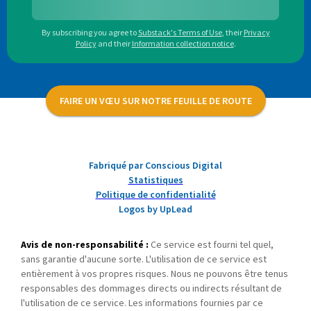
By subscribing you agree to
Substack's Terms of Use
,
their
Privacy
Policy
and their
Information collection notice
.
FAIRE UN VŒU SUR NOTRE FEUILLE DE ROUTE
Fabriqué par Conscious Digital
Statistiques
Politique de confidentialité
Logos by UpLead
Avis de non-responsabilité :
Ce service est fourni tel quel,
sans garantie d'aucune sorte. L'utilisation de ce service est
entièrement à vos propres risques. Nous ne pouvons être tenus
responsables des dommages directs ou indirects résultant de
l'utilisation de ce service. Les informations fournies par ce