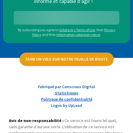
informé et capable d'agir !
By subscribing you agree to
Substack's Terms of Use
,
their
Privacy
Policy
and their
Information collection notice
.
FAIRE UN VŒU SUR NOTRE FEUILLE DE ROUTE
Fabriqué par Conscious Digital
Statistiques
Politique de confidentialité
Logos by UpLead
Avis de non-responsabilité :
Ce service est fourni tel quel,
sans garantie d'aucune sorte. L'utilisation de ce service est