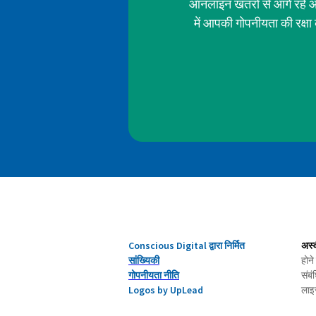
ऑनलाइन खतरों से आगे रहें औ
में आपकी गोपनीयता की रक्ष
Conscious Digital द्वारा निर्मित
अस्
सांख्यिकी
होने
गोपनीयता नीति
संब
Logos by UpLead
लाइस