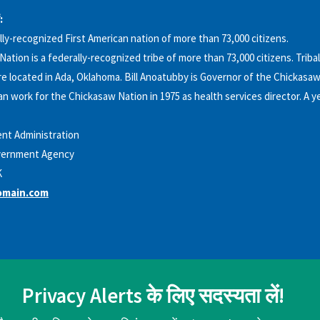
:
lly-recognized First American nation of more than 73,000 citizens.
ation is a federally-recognized tribe of more than 73,000 citizens. Trib
e located in Ada, Oklahoma. Bill Anoatubby is Governor of the Chickasaw 
 work for the Chickasaw Nation in 1975 as health services director. A ye
nt Administration
ernment Agency
K
omain.com
Privacy Alerts के लिए सदस्यता लें!