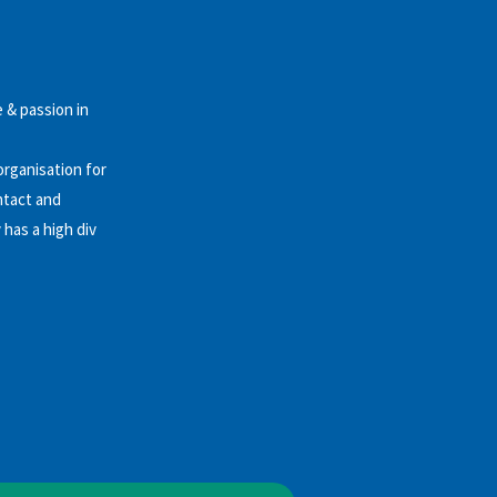
 & passion in
organisation for
ntact and
has a high div