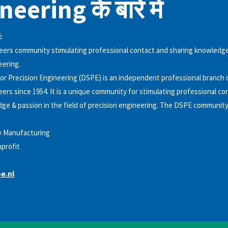
eering के बारे में
:
eers community stimulating professional contact and sharing knowledge
eering.
or Precision Engineering (DSPE) is an independent professional branch 
eers since 1954. It is a unique community for stimulating professional co
ge & passion in the field of precision engineering. The DSPE community 
y Manufacturing
profit
e.nl