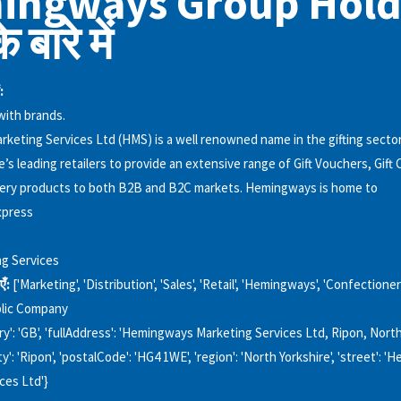
ingways Group Hold
 बारे में
:
with brands.
eting Services Ltd (HMS) is a well renowned name in the gifting sector
s leading retailers to provide an extensive range of Gift Vouchers, Gift 
ery products to both B2B and B2C markets. Hemingways is home to
press
ng Services
एँ:
['Marketing', 'Distribution', 'Sales', 'Retail', 'Hemingways', 'Confectionery
lic Company
ry': 'GB', 'fullAddress': 'Hemingways Marketing Services Ltd, Ripon, Nort
ty': 'Ripon', 'postalCode': 'HG4 1WE', 'region': 'North Yorkshire', 'street':
ces Ltd'}