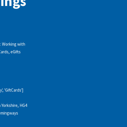
ings
. Working with
Cards, eGifts
', 'GiftCards']
h Yorkshire, HG4
 'Hemingways