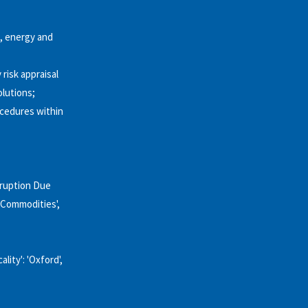
g, energy and
risk appraisal
olutions;
ocedures within
rruption Due
 'Commodities',
ality': 'Oxford',