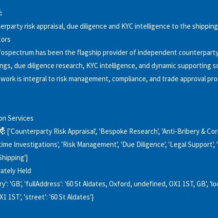
:
erparty risk appraisal, due diligence and KYC intelligence to the shippin
tors
nfospectrum has been the flagship provider of independent counterparty 
ings, due diligence research, KYC intelligence, and dynamic supporting s
work is integral to risk management, compliance, and trade approval pr
on Services
एँ:
['Counterparty Risk Appraisal', 'Bespoke Research', 'Anti-Bribery & Co
itime Investigations', 'Risk Management', 'Due Diligence', 'Legal Support',
'Shipping']
vately Held
y': 'GB', 'fullAddress': '60 St Aldates, Oxford, undefined, OX1 1ST, GB', 'loc
1 1ST', 'street': '60 St Aldates'}