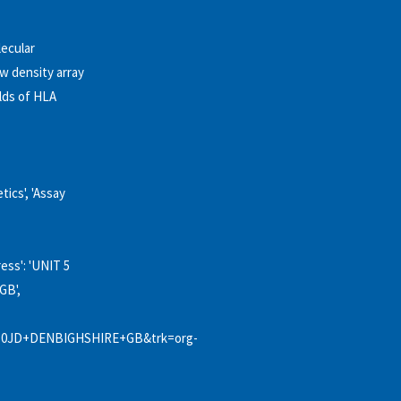
lecular
w density array
elds of HLA
tics', 'Assay
ess': 'UNIT 5
GB',
0JD+DENBIGHSHIRE+GB&trk=org-