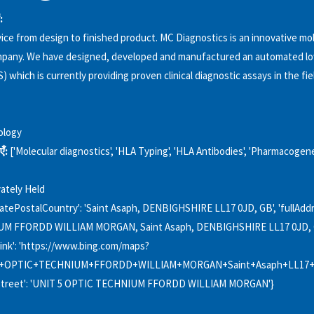
:
ice from design to finished product. MC Diagnostics is an innovative mo
mpany. We have designed, developed and manufactured an automated lo
 which is currently providing proven clinical diagnostic assays in the fi
ology
एँ:
['Molecular diagnostics', 'HLA Typing', 'HLA Antibodies', 'Pharmacogene
vately Held
tatePostalCountry': 'Saint Asaph, DENBIGHSHIRE LL17 0JD, GB', 'fullAddr
M FFORDD WILLIAM MORGAN, Saint Asaph, DENBIGHSHIRE LL17 0JD, 
ink': 'https://www.bing.com/maps?
+OPTIC+TECHNIUM+FFORDD+WILLIAM+MORGAN+Saint+Asaph+LL17+
, 'street': 'UNIT 5 OPTIC TECHNIUM FFORDD WILLIAM MORGAN'}