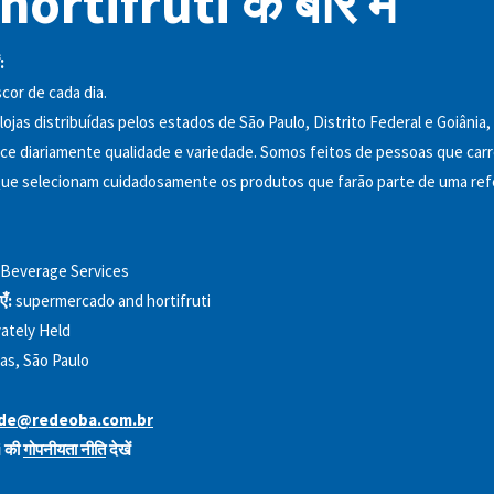
ortifruti के बारे में
:
cor de cada dia.
lojas distribuídas pelos estados de São Paulo, Distrito Federal e Goiânia,
ece diariamente qualidade e variedade. Somos feitos de pessoas que c
 Que selecionam cuidadosamente os produtos que farão parte de uma re
 Beverage Services
एँ:
supermercado and hortifruti
vately Held
as, São Paulo
ade@redeoba.com.br
 की
गोपनीयता नीति
देखें