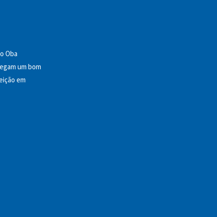
 o Oba
arregam um bom
feição em