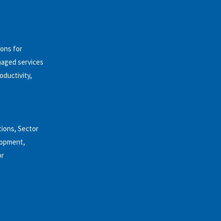
ions for
anaged services
oductivity,
tions, Sector
lopment,
or