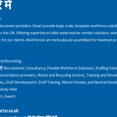
 में
:
le power providers. Smart provide large scale, bespoke workforce solut
ss the UK. Offering expertise in tailor made master vendor solutions, m
 for our clients. Workforces are meticulously assembled for maximum pr
and Recruiting
एँ:
Recruitment Consultancy, Flexible Workforce Solutions, Staffing Solu
rced labour providers, Waste and Recycling Sevices, Training and Deve
s, Staff Development, Staff Training, Master Vendor, and Neutral Vend
vately Held
t, Gwent
rtsr.co.uk