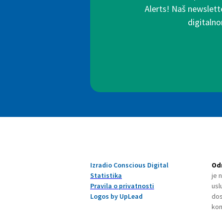
Alerts! Naš newslette
digitalno
Izradio Conscious Digital
Od
Statistika
je 
Pravila o privatnosti
usl
Logos by UpLead
dos
kon