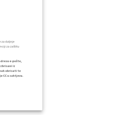
e za daljnje
nciji za zaštitu
adresu e-pošte,
zbrisani iz
mah obrisati te
e CC u zahtjevu.