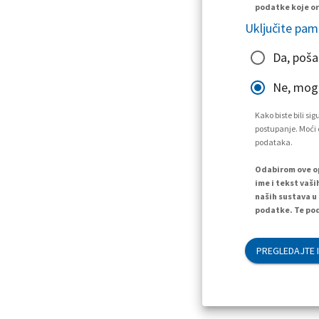
podatke koje or
Uključite pam
Da, poša
Ne, mogu
Kako biste bili s
postupanje. Moći ć
podataka.
Odabirom ove op
ime i tekst vaši
naših sustava u
podatke. Te pod
PREGLEDAJTE I