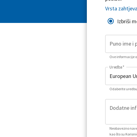
Vrsta zahtjev
Izbriši 
Puno ime i 
Ove informacije or
Uredba
*
Odaberite uredbu 
Dodatne info
Neobavezno naved
kao što su Korisni