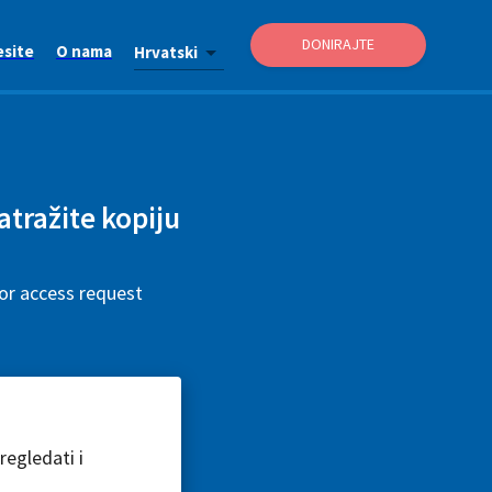
DONIRAJTE
esite
O nama
Hrvatski
zatražite kopiju
or access request
egledati i