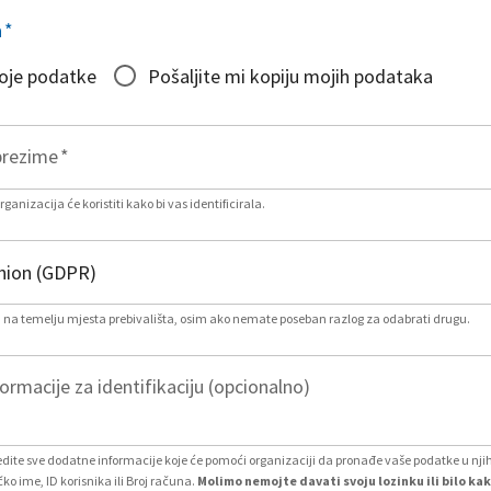
a
*
moje podatke
Pošaljite mi kopiju mojih podataka
prezime
*
ganizacija će koristiti kako bi vas identificirala.
na temelju mjesta prebivališta, osim ako nemate poseban razlog za odabrati drugu.
rmacije za identifikaciju (opcionalno)
ite sve dodatne informacije koje će pomoći organizaciji da pronađe vaše podatke u nj
čko ime, ID korisnika ili Broj računa.
Molimo nemojte davati svoju lozinku ili bilo ka