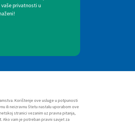
 vaše privatnosti u
naženi!
jamstva. Korištenje ove usluge u potpunosti
vnu ili neizravnu štetu nastalu uporabom ove
netskoj stranici vezanim uz pravna pitanja,
t. Ako vam je potreban pravni savjet za