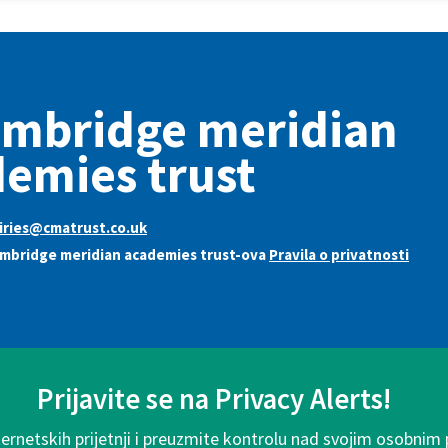
ambridge meridian
emies trust
iries@cmatrust.co.uk
mbridge meridian academies trust-ova
Pravila o privatnosti
Prijavite se na Privacy Alerts!
ternetskih prijetnji i preuzmite kontrolu nad svojim osobnim