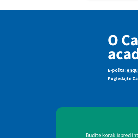
O C
acad
E-pošta:
enqu
Pogledajte Ca
Budite korak ispred in