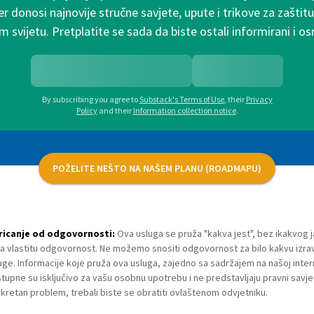
r donosi najnovije stručne savjete, upute i trikove za zaštitu
m svijetu. Pretplatite se sada da biste ostali informirani i os
By subscribing you agree to
Substack's Terms of Use
,
their
Privacy
Policy
and their
Information collection notice
.
POŽELITE NEŠTO NA NAŠEM PLANU (ROADMAPU)
ricanje od odgovornosti:
Ova usluga se pruža "kakva jest", bez ikakvog 
na vlastitu odgovornost. Ne možemo snositi odgovornost za bilo kakvu izra
uge. Informacije koje pruža ova usluga, zajedno sa sadržajem na našoj inter
tupne su isključivo za vašu osobnu upotrebu i ne predstavljaju pravni savje
kretan problem, trebali biste se obratiti ovlaštenom odvjetniku.