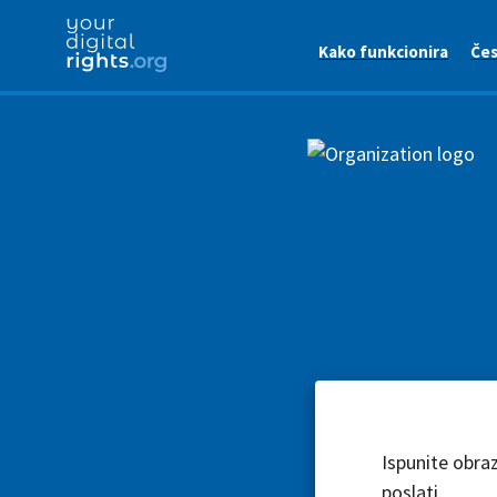
Kako funkcionira
Čes
Ispunite obra
poslati.