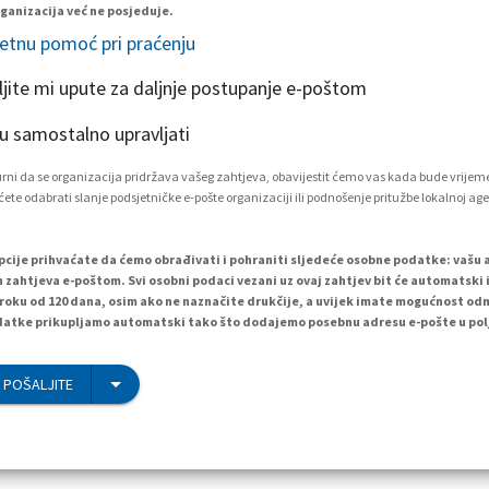
ganizacija već ne posjeduje.
etnu pomoć pri praćenju
ljite mi upute za daljnje postupanje e-poštom
 samostalno upravljati
igurni da se organizacija pridržava vašeg zahtjeva, obavijestit ćemo vas kada bude vrijem
ete odabrati slanje podsjetničke e-pošte organizaciji ili podnošenje pritužbe lokalnoj age
cije prihvaćate da ćemo obrađivati i pohraniti sljedeće osobne podatke: vašu 
h zahtjeva e-poštom. Svi osobni podaci vezani uz ovaj zahtjev bit će automatski i
 roku od 120 dana, osim ako ne naznačite drukčije, a uvijek imate mogućnost od
atke prikupljamo automatski tako što dodajemo posebnu adresu e-pošte u polj
 POŠALJITE