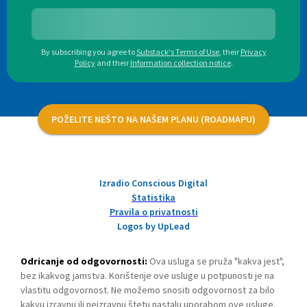
By subscribing you agree to
Substack's Terms of Use
,
their
Privacy
Policy
and their
Information collection notice
.
POŽELITE NEŠTO NA NAŠEM PLANU (ROADMAPU)
Izradio Conscious Digital
Statistika
Pravila o privatnosti
Logos by UpLead
Odricanje od odgovornosti:
Ova usluga se pruža "kakva jest",
bez ikakvog jamstva. Korištenje ove usluge u potpunosti je na
vlastitu odgovornost. Ne možemo snositi odgovornost za bilo
kakvu izravnu ili neizravnu štetu nastalu uporabom ove usluge.