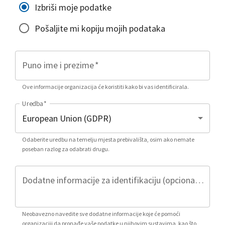
Izbriši moje podatke
Pošaljite mi kopiju mojih podataka
Puno ime i prezime
*
Ove informacije organizacija će koristiti kako bi vas identificirala.
Uredba
*
Odaberite uredbu na temelju mjesta prebivališta, osim ako nemate
poseban razlog za odabrati drugu.
Dodatne informacije za identifikaciju (opcionalno)
Neobavezno navedite sve dodatne informacije koje će pomoći
organizaciji da pronađe vaše podatke u njihovim sustavima, kao što