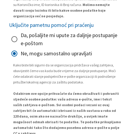
su Korisničko ime, ID korisnika ili Broj računa.
Molimo nemojte
davati svoju lozinku ili bilo kakve osobne podatke koje
organizacija već ne posjeduje.
Uključite pametnu pomoć pri praćenju
Da, pošaljite mi upute za daljnje postupanje
e-poštom
Ne, mogu samostalno upravljati
Kako biste bili sigurni da se organizacija pridržava vašeg zahtjeva,
obavijestit ćemo vas kada bude vrijeme za daljnje postupanje. Moći
ćete odabrati slanje podsjetničke e-pošte organizaciji ili podnošenje
pritužbe lokalnoj agenciji za zaštitu podataka.
Odabirom ove opcije prihvaćate da ćemo obrađivati i pohraniti
sljedeće osobne podatke: vašu adresu e-pošte, ime i tekst
vaših zahtjeva e-poštom. Svi osobni podaci vezani uz ovaj
zahtjev bit će automatski izbrisani iz naših sustava u roku od
120 dana, osim ako ne naznačite drukčije, a uvijek imate
mogućnost odmah obrisati te podatke. Te podatke prikupljamo
automatski tako što dodajemo posebnu adresu e-pošte u polje
CC u zahtjevu.