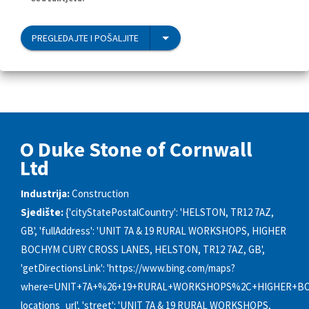
PREGLEDAJTE I POŠALJITE
O Duke Stone of Cornwall
Ltd
Industrija:
Construction
Sjedište:
{'cityStatePostalCountry': 'HELSTON, TR12 7AZ,
GB', 'fullAddress': 'UNIT 7A & 19 RURAL WORKSHOPS, HIGHER
BOCHYM CURY CROSS LANES, HELSTON, TR12 7AZ, GB',
'getDirectionsLink': 'https://www.bing.com/maps?
where=UNIT+7A+%26+19+RURAL+WORKSHOPS%2C+HIGHER+BO
locations_url', 'street': 'UNIT 7A & 19 RURAL WORKSHOPS,