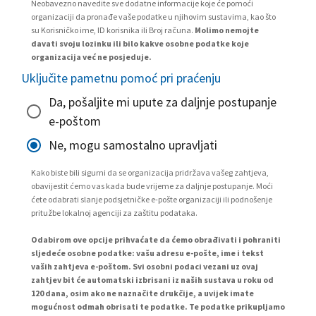
Neobavezno navedite sve dodatne informacije koje će pomoći
organizaciji da pronađe vaše podatke u njihovim sustavima, kao što
su Korisničko ime, ID korisnika ili Broj računa.
Molimo nemojte
davati svoju lozinku ili bilo kakve osobne podatke koje
organizacija već ne posjeduje.
Uključite pametnu pomoć pri praćenju
Da, pošaljite mi upute za daljnje postupanje
e-poštom
Ne, mogu samostalno upravljati
Kako biste bili sigurni da se organizacija pridržava vašeg zahtjeva,
obavijestit ćemo vas kada bude vrijeme za daljnje postupanje. Moći
ćete odabrati slanje podsjetničke e-pošte organizaciji ili podnošenje
pritužbe lokalnoj agenciji za zaštitu podataka.
Odabirom ove opcije prihvaćate da ćemo obrađivati i pohraniti
sljedeće osobne podatke: vašu adresu e-pošte, ime i tekst
vaših zahtjeva e-poštom. Svi osobni podaci vezani uz ovaj
zahtjev bit će automatski izbrisani iz naših sustava u roku od
120 dana, osim ako ne naznačite drukčije, a uvijek imate
mogućnost odmah obrisati te podatke. Te podatke prikupljamo