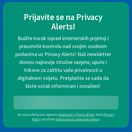
Prijavite se na Privacy
Alerts!
Budite korak ispred internetskih prijetnji i
preuzmite kontrolu nad svojim osobnim
podacima uz Privacy Alerts! Naš newsletter
donosi najnovije stručne savjete, upute i
trikove za zaštitu vaše privatnosti u
digitalnom svijetu. Pretplatite se sada da
biste ostali informirani i osnaženi!
By subscribing you agree to
Substack's Terms of Use
,
their
Privacy
Policy
and their
Information collection notice
.