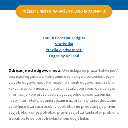
POŽELITE NEŠTO NA NAŠEM PLANU (ROADMAPU)
Izradio Conscious Digital
Statistika
Pravila o privatnosti
Logos by UpLead
Odricanje od odgovornosti:
Ova usluga se pruža "kakva jest",
bez ikakvog jamstva. Korištenje ove usluge u potpunosti je na
vlastitu odgovornost. Ne možemo snositi odgovornost za bilo
kakvu izravnu ili neizravnu štetu nastalu uporabom ove usluge.
Informacije koje pruža ova usluga, zajedno sa sadržajem na
našoj internetskoj stranici vezanim uz pravna pitanja, dostupne
su isključivo za vašu osobnu upotrebu i ne predstavljaju pravni
savjet. Ako vam je potreban pravni savjet za konkretan problem,
trebali biste se obratiti ovlaštenom odvjetniku.