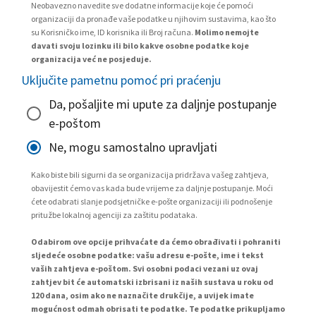
Neobavezno navedite sve dodatne informacije koje će pomoći
organizaciji da pronađe vaše podatke u njihovim sustavima, kao što
su Korisničko ime, ID korisnika ili Broj računa.
Molimo nemojte
davati svoju lozinku ili bilo kakve osobne podatke koje
organizacija već ne posjeduje.
Uključite pametnu pomoć pri praćenju
Da, pošaljite mi upute za daljnje postupanje
e-poštom
Ne, mogu samostalno upravljati
Kako biste bili sigurni da se organizacija pridržava vašeg zahtjeva,
obavijestit ćemo vas kada bude vrijeme za daljnje postupanje. Moći
ćete odabrati slanje podsjetničke e-pošte organizaciji ili podnošenje
pritužbe lokalnoj agenciji za zaštitu podataka.
Odabirom ove opcije prihvaćate da ćemo obrađivati i pohraniti
sljedeće osobne podatke: vašu adresu e-pošte, ime i tekst
vaših zahtjeva e-poštom. Svi osobni podaci vezani uz ovaj
zahtjev bit će automatski izbrisani iz naših sustava u roku od
120 dana, osim ako ne naznačite drukčije, a uvijek imate
mogućnost odmah obrisati te podatke. Te podatke prikupljamo