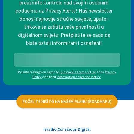
preuzmite kontrolu nad svojim osobnim
podacima uz Privacy Alerts! Naš newsletter
donosi najnovije stručne savjete, upute i
trikove za zaštitu vaše privatnosti u
digitalnom svijetu. Pretplatite se sada da
biste ostali informirani i osnaženi!
By subscribing you agree to
Substack's Terms of Use
,
their
Privacy
Policy
and their
Information collection notice
.
POŽELITE NEŠTO NA NAŠEM PLANU (ROADMAPU)
Izradio Conscious Digital