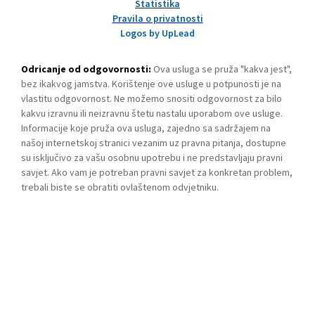
Statistika
Pravila o privatnosti
Logos by UpLead
Odricanje od odgovornosti:
Ova usluga se pruža "kakva jest",
bez ikakvog jamstva. Korištenje ove usluge u potpunosti je na
vlastitu odgovornost. Ne možemo snositi odgovornost za bilo
kakvu izravnu ili neizravnu štetu nastalu uporabom ove usluge.
Informacije koje pruža ova usluga, zajedno sa sadržajem na
našoj internetskoj stranici vezanim uz pravna pitanja, dostupne
su isključivo za vašu osobnu upotrebu i ne predstavljaju pravni
savjet. Ako vam je potreban pravni savjet za konkretan problem,
trebali biste se obratiti ovlaštenom odvjetniku.