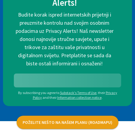
Alerts!
Budite korak ispred internetskih prijetnji i
preuzmite kontrolu nad svojim osobnim
podacima uz Privacy Alerts! Naš newsletter
donosi najnovije stručne savjete, upute i
trikove za zaštitu vaše privatnosti u
digitalnom svijetu. Pretplatite se sada da
biste ostali informirani i osnaženi!
By subscribing you agree to
Substack's Terms of Use
,
their
Privacy
Policy
and their
Information collection notice
.
POŽELITE NEŠTO NA NAŠEM PLANU (ROADMAPU)