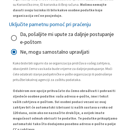
su Korisničko ime, ID korisnika ili Broj računa.
Molimo nemojte
davati svoju lozinku ili bilo kakve osobne podatke koje
organizacija već ne posjeduje.
Uključite pametnu pomoć pri praćenju
Da, pošaljite mi upute za daljnje postupanje
e-poštom
Ne, mogu samostalno upravljati
Kako biste bili sigurni da se organizacija pridržava vašeg zahtjeva,
obavijestit ćemo vas kada bude vrijeme za daljnje postupanje. Moći
ćete odabrati slanje podsjetničke e-pošte organizaciji ili podnošenje
pritužbe lokalnoj agenciji za zaštitu podataka.
Odabirom ove opcije prihvaćate da ćemo obrađivati i pohraniti
sljedeće osobne podatke: vašu adresu e-pošte, ime i tekst
vaših zahtjeva e-poštom. Svi osobni podaci vezani uz ovaj
zahtjev bit će automatski izbrisani iz naših sustava u roku od
120 dana, osim ako ne naznačite drukčije, a uvijek imate
mogućnost odmah obrisati te podatke. Te podatke prikupljamo
automatski tako što dodajemo posebnu adresu e-pošte u polje
CC u zahtjevu.