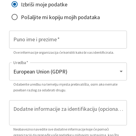
Izbriši moje podatke
Pošaljite mi kopiju mojih podataka
Puno ime i prezime
*
Ove informacije organizacija će koristiti kako bi vas identificirala.
Uredba
*
Odaberite uredbu na temelju mjesta prebivališta, osim ako nemate
poseban razlog za odabrati drugu.
Dodatne informacije za identifikaciju (opcionalno)
Neobavezno navedite sve dodatne informacije koje će pomoći
organizaciji da pronađe vaše podatke u njihovim sustavima, kao što