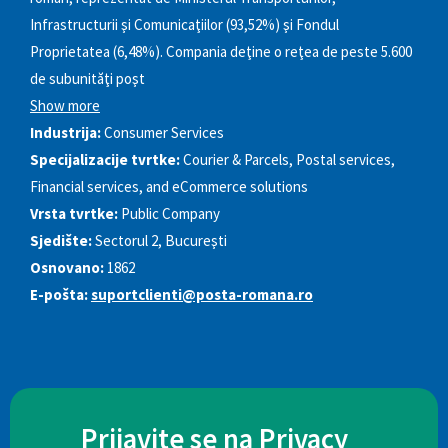
Infrastructurii şi Comunicaţiilor (93,52%) şi Fondul
Proprietatea (6,48%). Compania deţine o reţea de peste 5.600
de subunităţi poşt
Show more
Industrija:
Consumer Services
Specijalizacije tvrtke:
Courier & Parcels, Postal services,
Financial services, and eCommerce solutions
Vrsta tvrtke:
Public Company
Sjedište:
Sectorul 2, Bucureşti
Osnovano:
1862
E-pošta:
suportclienti@posta-romana.ro
Prijavite se na Privacy