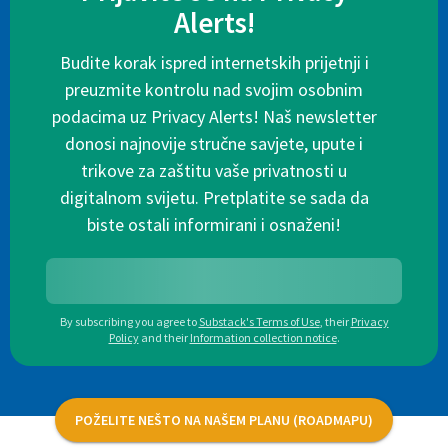
Alerts!
Budite korak ispred internetskih prijetnji i
preuzmite kontrolu nad svojim osobnim
podacima uz Privacy Alerts! Naš newsletter
donosi najnovije stručne savjete, upute i
trikove za zaštitu vaše privatnosti u
digitalnom svijetu. Pretplatite se sada da
biste ostali informirani i osnaženi!
By subscribing you agree to
Substack's Terms of Use
,
their
Privacy
Policy
and their
Information collection notice
.
POŽELITE NEŠTO NA NAŠEM PLANU (ROADMAPU)