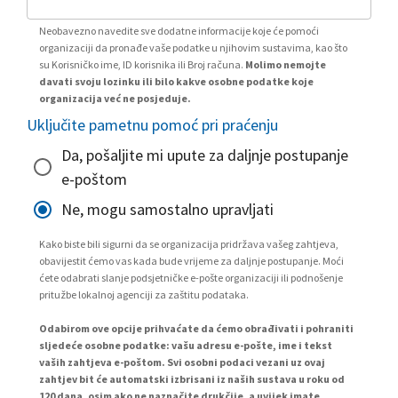
Neobavezno navedite sve dodatne informacije koje će pomoći
organizaciji da pronađe vaše podatke u njihovim sustavima, kao što
su Korisničko ime, ID korisnika ili Broj računa.
Molimo nemojte
davati svoju lozinku ili bilo kakve osobne podatke koje
organizacija već ne posjeduje.
Uključite pametnu pomoć pri praćenju
Da, pošaljite mi upute za daljnje postupanje
e-poštom
Ne, mogu samostalno upravljati
Kako biste bili sigurni da se organizacija pridržava vašeg zahtjeva,
obavijestit ćemo vas kada bude vrijeme za daljnje postupanje. Moći
ćete odabrati slanje podsjetničke e-pošte organizaciji ili podnošenje
pritužbe lokalnoj agenciji za zaštitu podataka.
Odabirom ove opcije prihvaćate da ćemo obrađivati i pohraniti
sljedeće osobne podatke: vašu adresu e-pošte, ime i tekst
vaših zahtjeva e-poštom. Svi osobni podaci vezani uz ovaj
zahtjev bit će automatski izbrisani iz naših sustava u roku od
120 dana, osim ako ne naznačite drukčije, a uvijek imate