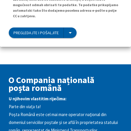
mogućnost odmah obrisati te podatke. Te podatke prikupljamo
automatski tako što dodajemo posebnu adresu e-pošte u polje
CC u zahtjevu.
PREGLEDAJTE I POŠALJITE
O Compania națională
poșta română
U njihovim vlastitim riječima:
Parte din viața ta!
Poşta Română este cel mai mare operator naţional din
domeniul serviciilor poştale şi se află în proprietatea statului
român, reprezentat de Ministerul Transporturilor,