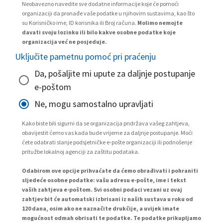
Neobavezno navedite sve dodatne informacije koje će pomoći
organizaciji da pronađe vaše podatke u njihovim sustavima, kao što
su Korisničko ime, ID korisnika ili Broj računa.
Molimo nemojte
davati svoju lozinku ili bilo kakve osobne podatke koje
organizacija već ne posjeduje.
Uključite pametnu pomoć pri praćenju
Da, pošaljite mi upute za daljnje postupanje
e-poštom
Ne, mogu samostalno upravljati
Kako biste bili sigurni da se organizacija pridržava vašeg zahtjeva,
obavijestit ćemo vas kada bude vrijeme za daljnje postupanje. Moći
ćete odabrati slanje podsjetničke e-pošte organizaciji ili podnošenje
pritužbe lokalnoj agenciji za zaštitu podataka.
Odabirom ove opcije prihvaćate da ćemo obrađivati i pohraniti
sljedeće osobne podatke: vašu adresu e-pošte, ime i tekst
vaših zahtjeva e-poštom. Svi osobni podaci vezani uz ovaj
zahtjev bit će automatski izbrisani iz naših sustava u roku od
120 dana, osim ako ne naznačite drukčije, a uvijek imate
mogućnost odmah obrisati te podatke. Te podatke prikupljamo