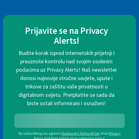
Prijavite se na Privacy
Alerts!
Budite korak ispred internetskih prijetnji i
preuzmite kontrolu nad svojim osobnim
podacima uz Privacy Alerts! Naš newsletter
donosi najnovije stručne savjete, upute i
trikove za zaštitu vaše privatnosti u
digitalnom svijetu. Pretplatite se sada da
biste ostali informirani i osnaženi!
By subscribing you agree to
Substack's Terms of Use
,
their
Privacy
Policy
and their
Information collection notice
.