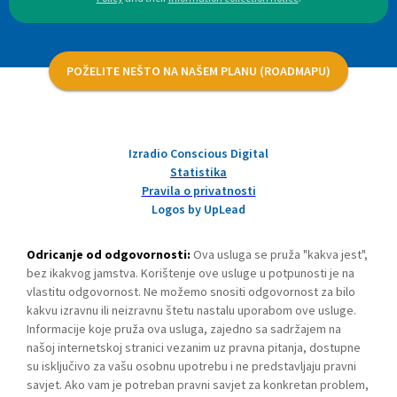
POŽELITE NEŠTO NA NAŠEM PLANU (ROADMAPU)
Izradio Conscious Digital
Statistika
Pravila o privatnosti
Logos by UpLead
Odricanje od odgovornosti:
Ova usluga se pruža "kakva jest",
bez ikakvog jamstva. Korištenje ove usluge u potpunosti je na
vlastitu odgovornost. Ne možemo snositi odgovornost za bilo
kakvu izravnu ili neizravnu štetu nastalu uporabom ove usluge.
Informacije koje pruža ova usluga, zajedno sa sadržajem na
našoj internetskoj stranici vezanim uz pravna pitanja, dostupne
su isključivo za vašu osobnu upotrebu i ne predstavljaju pravni
savjet. Ako vam je potreban pravni savjet za konkretan problem,